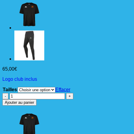
65,00
€
Logo club inclus
Tailles
Effacer
quantité
de
Ajouter au panier
Parka
STANA