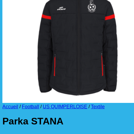
La livraison est effectuée
directement au club
.
La commande est à récupérer auprès du
référent des équipements du club
.
Accueil
/
Football
/
US QUIMPERLOISE
/
Textile
Parka STANA