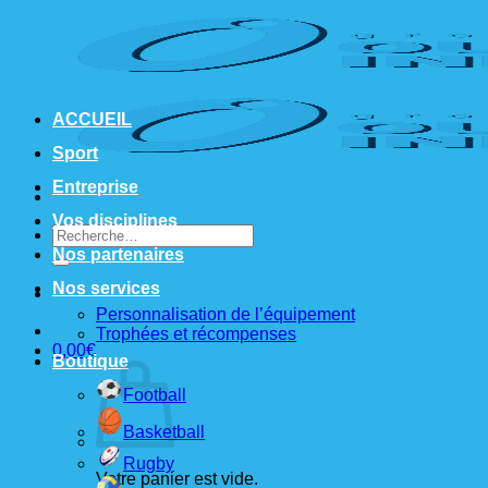
Passer
au
contenu
ACCUEIL
Sport
Entreprise
Vos disciplines
Recherche
pour :
Nos partenaires
Nos services
Personnalisation de l’équipement
Trophées et récompenses
0,00
€
Boutique
Football
Basketball
Rugby
Votre panier est vide.