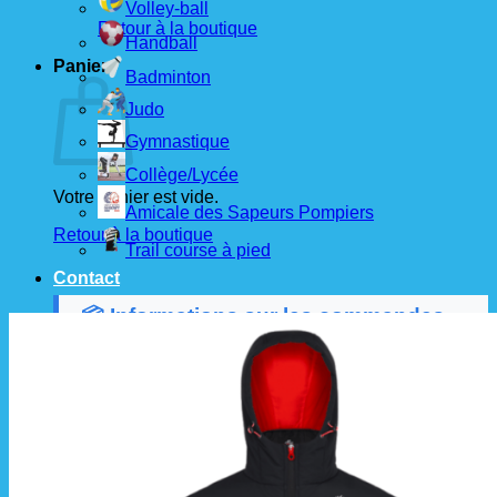
Volley-ball
Retour à la boutique
Handball
Panier
Badminton
Judo
Gymnastique
Collège/Lycée
Votre panier est vide.
Amicale des Sapeurs Pompiers
Retour à la boutique
Trail course à pied
Contact
📦 Informations sur les commandes
Les commandes sont passées
les 1er et 15 de
chaque mois
auprès de nos fournisseurs.
À partir de ces dates, le
délai de livraison est
d'environ 3 semaines
.