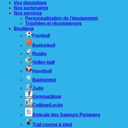
Vos disciplines
Nos partenaires
Nos services
Personnalisation de l’équipement
Trophées et récompenses
Boutique
Football
Basketball
Rugby
Volley-ball
Handball
Badminton
Judo
Gymnastique
Collège/Lycée
Amicale des Sapeurs Pompiers
Trail course à pied