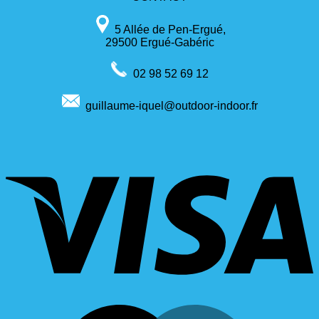
5 Allée de Pen-Ergué,
29500 Ergué-Gabéric
02 98 52 69 12
guillaume-iquel@outdoor-indoor.fr
V
M