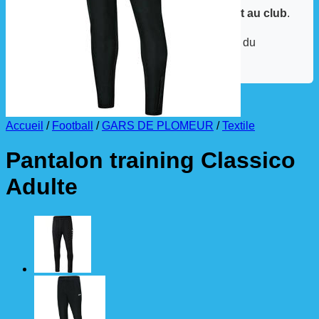
La livraison est effectuée
directement au club
.
La commande est à récupérer auprès du
référent des équipements du club
.
Accueil
/
Football
/
GARS DE PLOMEUR
/
Textile
Pantalon training Classico
Adulte