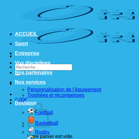
Passer
au
contenu
ACCUEIL
Sport
Entreprise
Vos disciplines
Recherche
pour :
Nos partenaires
Nos services
Personnalisation de l’équipement
Trophées et récompenses
0,00
€
Boutique
Football
Basketball
Rugby
Votre panier est vide.