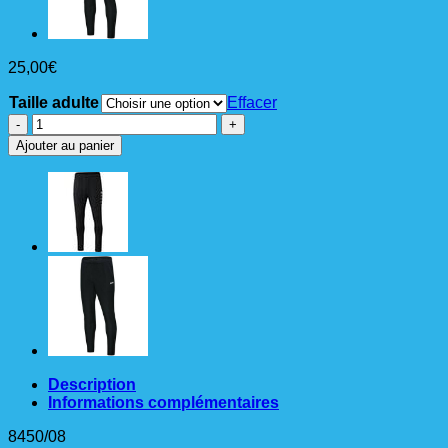
25,00
€
Taille adulte
Effacer
quantité
de
Ajouter au panier
Pantalon
training
Classico
Adulte
Description
Informations complémentaires
8450/08