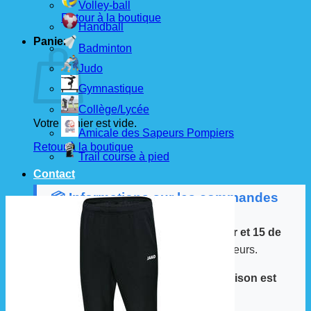
Volley-ball
Retour à la boutique
Handball
Panier
Badminton
Judo
Gymnastique
Collège/Lycée
Votre panier est vide.
Amicale des Sapeurs Pompiers
Retour à la boutique
Trail course à pied
Contact
📦 Informations sur les commandes
Les commandes sont passées
les 1er et 15 de
chaque mois
auprès de nos fournisseurs.
À partir de ces dates, le
délai de livraison est
d'environ 3 semaines
.