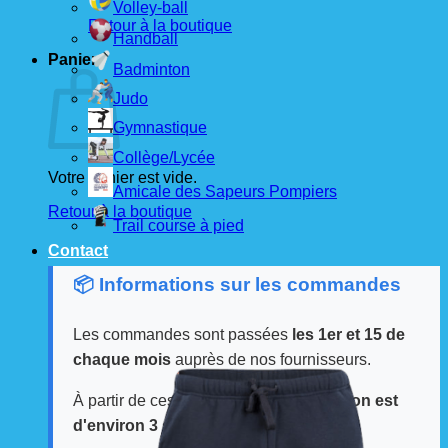
Volley-ball
Retour à la boutique
Handball
Panier
Badminton
Judo
Gymnastique
Collège/Lycée
Votre panier est vide.
Amicale des Sapeurs Pompiers
Retour à la boutique
Trail course à pied
Contact
📦 Informations sur les commandes
Les commandes sont passées
les 1er et 15 de
chaque mois
auprès de nos fournisseurs.
À partir de ces dates, le
délai de livraison est
d'environ 3 semaines
.