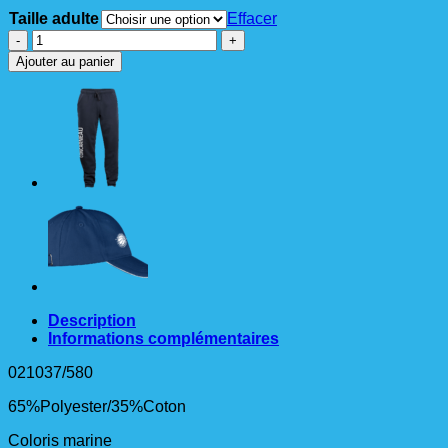
Taille adulte
Effacer
quantité
de
Ajouter au panier
PANTALON
Adulte
Marine
Description
Informations complémentaires
021037/580
65%Polyester/35%Coton
Coloris marine