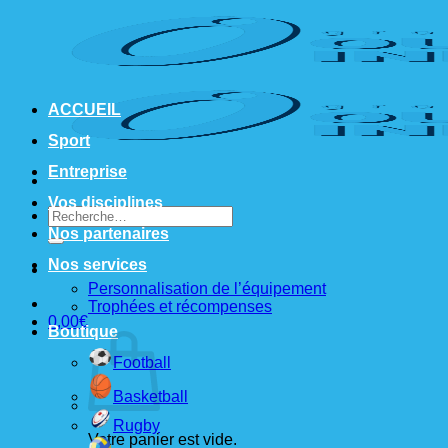
Passer
au
contenu
ACCUEIL
Sport
Entreprise
Vos disciplines
Recherche
pour :
Nos partenaires
Nos services
Personnalisation de l’équipement
Trophées et récompenses
0,00
€
Boutique
Football
Basketball
Rugby
Votre panier est vide.