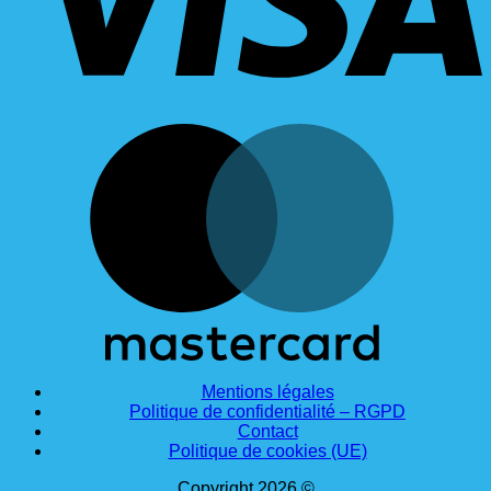
M
Mentions légales
Politique de confidentialité – RGPD
Contact
Politique de cookies (UE)
Copyright 2026 ©