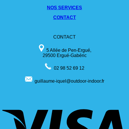
NOS SERVICES
CONTACT
CONTACT
5 Allée de Pen-Ergué,
29500 Ergué-Gabéric
02 98 52 69 12
guillaume-iquel@outdoor-indoor.fr
V