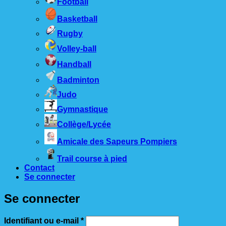
Football
Basketball
Rugby
Volley-ball
Handball
Badminton
Judo
Gymnastique
Collège/Lycée
Amicale des Sapeurs Pompiers
Trail course à pied
Contact
Se connecter
Se connecter
Obligatoire
Identifiant ou e-mail
*