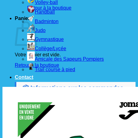
Volley-ball
Retour à la boutique
Handball
Panier
Badminton
Judo
Gymnastique
Collège/Lycée
Votre panier est vide.
Amicale des Sapeurs Pompiers
Retour à la boutique
Trail course à pied
Contact
📦 Informations sur les commandes
Les commandes sont passées
les 1er et 15 de
chaque mois
auprès de nos fournisseurs.
À partir de ces dates, le
délai de livraison est
d'environ 3 semaines
.