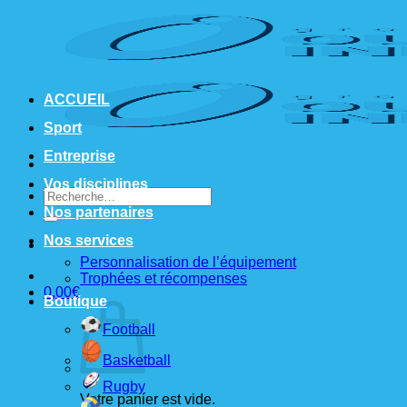
Passer
au
contenu
ACCUEIL
Sport
Entreprise
Vos disciplines
Recherche
pour :
Nos partenaires
Nos services
Personnalisation de l’équipement
Trophées et récompenses
0,00
€
Boutique
Football
Basketball
Rugby
Votre panier est vide.