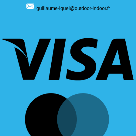
guillaume-iquel@outdoor-indoor.fr
V
M