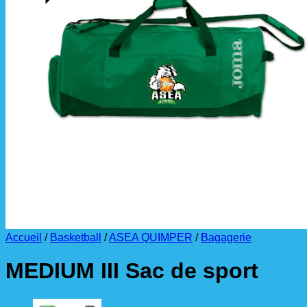
La livraison est effectuée
directement au club
.
La commande est à récupérer auprès du
référent des équipements du club
.
Accueil
/
Basketball
/
ASEA QUIMPER
/
Bagagerie
MEDIUM III Sac de sport