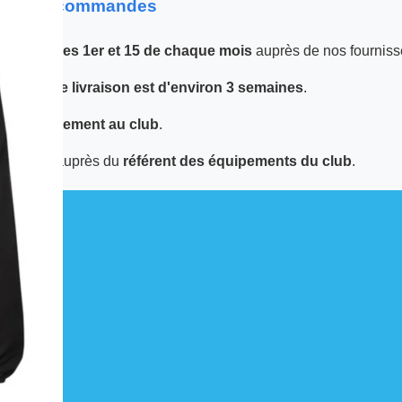
 sur les commandes
 passées
les 1er et 15 de chaque mois
auprès de nos fourniss
 le
délai de livraison est d'environ 3 semaines
.
tuée
directement au club
.
écupérer auprès du
référent des équipements du club
.