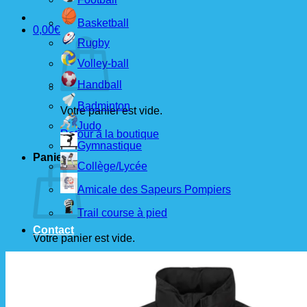
Basketball
0,00
€
Rugby
Volley-ball
Handball
Badminton
Votre panier est vide.
Judo
Retour à la boutique
Gymnastique
Panier
Collège/Lycée
Amicale des Sapeurs Pompiers
Trail course à pied
Contact
Votre panier est vide.
Retour à la boutique