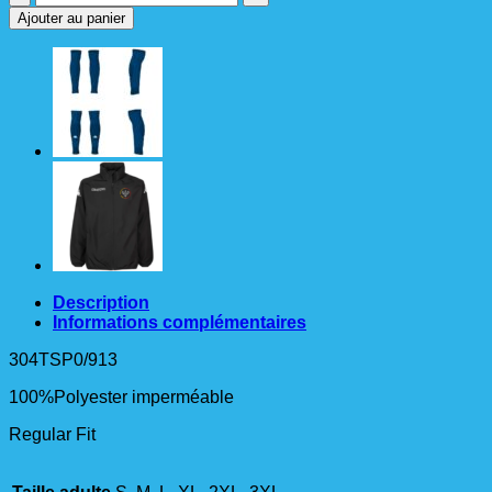
de
Ajouter au panier
MARTIO
Coupe-
vent
Adulte
Description
Informations complémentaires
304TSP0/913
100%Polyester imperméable
Regular Fit