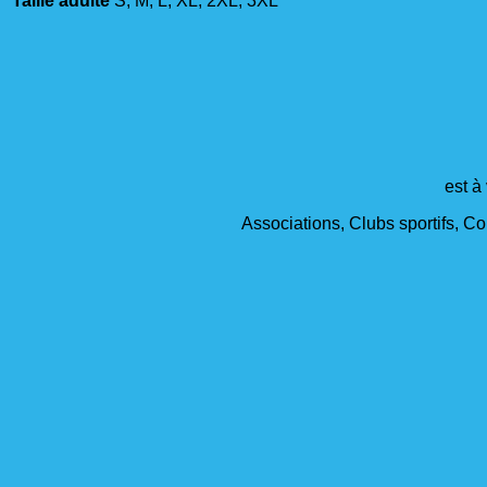
Taille adulte
S, M, L, XL, 2XL, 3XL
est à
Associations, Clubs sportifs, Col