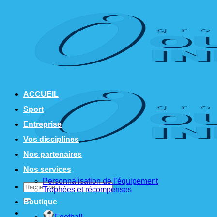
Passer
au
contenu
ACCUEIL
Sport
Entreprise
Vos disciplines
Nos partenaires
Nos services
Personnalisation de l’équipement
Recherche
Trophées et récompenses
pour :
Boutique
Football