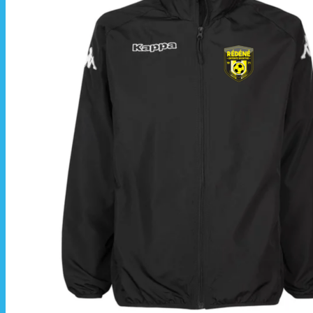
📦 Informations
Les commandes sont
À partir de ces dates,
La livraison est effec
La commande est à r