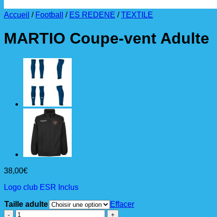
Accueil
/
Football
/
ES REDENE
/
TEXTILE
MARTIO Coupe-vent Adulte
38,00
€
Logo club ESR Inclus
Taille adulte
Effacer
quantité