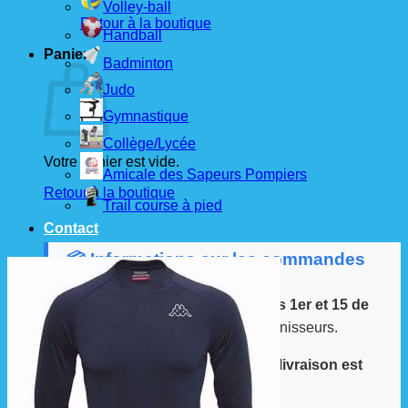
Volley-ball
Retour à la boutique
Handball
Panier
Badminton
Judo
Gymnastique
Collège/Lycée
Votre panier est vide.
Amicale des Sapeurs Pompiers
Retour à la boutique
Trail course à pied
Contact
📦 Informations sur les commandes
Les commandes sont passées
les 1er et 15 de
chaque mois
auprès de nos fournisseurs.
À partir de ces dates, le
délai de livraison est
d'environ 3 semaines
.