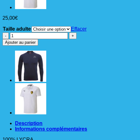
25,00
€
Taille adulte
Effacer
quantité
de
Ajouter au panier
LYCRA
sous
maillot
vurbat
adulte
KAPPA
Description
Informations complémentaires
100% LYCRA