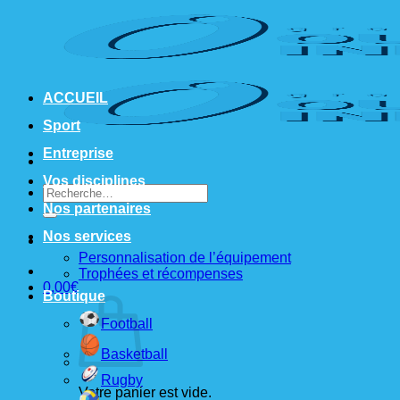
Passer
au
contenu
ACCUEIL
Sport
Entreprise
Vos disciplines
Recherche
pour :
Nos partenaires
Nos services
Personnalisation de l’équipement
Trophées et récompenses
0,00
€
Boutique
Football
Basketball
Rugby
Votre panier est vide.