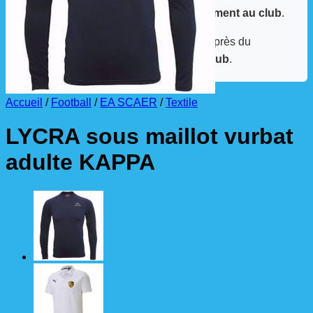
La livraison est effectuée
directement au club
.
La commande est à récupérer auprès du
référent des équipements du club
.
Accueil
/
Football
/
EA SCAER
/
Textile
LYCRA sous maillot vurbat
adulte KAPPA