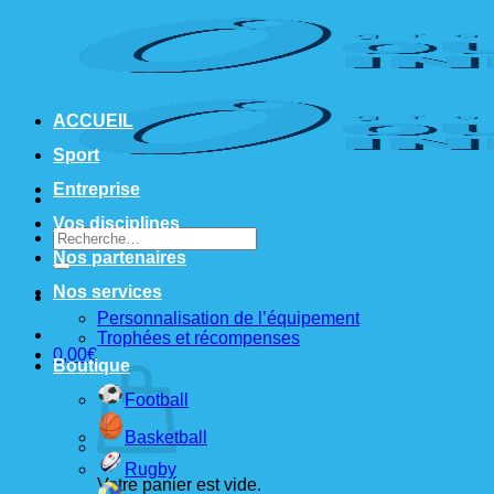
Passer
au
contenu
ACCUEIL
Sport
Entreprise
Vos disciplines
Recherche
pour :
Nos partenaires
Nos services
Personnalisation de l’équipement
Trophées et récompenses
0,00
€
Boutique
Football
Basketball
Rugby
Votre panier est vide.