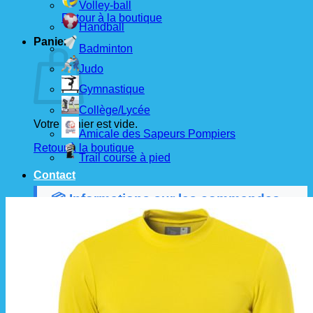
Volley-ball
Retour à la boutique
Handball
Panier
Badminton
Judo
Gymnastique
Collège/Lycée
Votre panier est vide.
Amicale des Sapeurs Pompiers
Retour à la boutique
Trail course à pied
Contact
📦 Informations sur les commandes
Les commandes sont passées
les 1er et 15 de
chaque mois
auprès de nos fournisseurs.
À partir de ces dates, le
délai de livraison est
d'environ 3 semaines
.