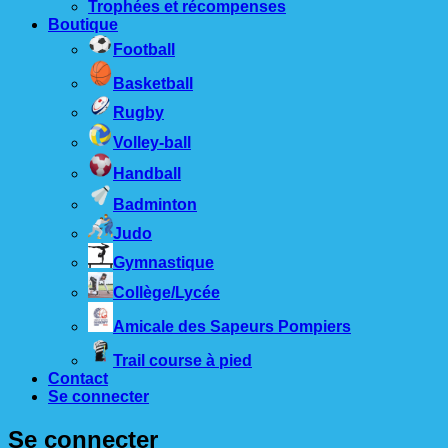
Trophées et récompenses
Boutique
Football
Basketball
Rugby
Volley-ball
Handball
Badminton
Judo
Gymnastique
Collège/Lycée
Amicale des Sapeurs Pompiers
Trail course à pied
Contact
Se connecter
Se connecter