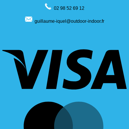
02 98 52 69 12
guillaume-iquel@outdoor-indoor.fr
V
M