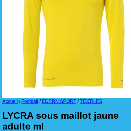
La livraison est effectuée
directement au club
.
La commande est à récupérer auprès du
référent des équipements du club
.
Accueil
/
Football
/
EDERN SPORT
/
TEXTILES
LYCRA sous maillot jaune
adulte ml