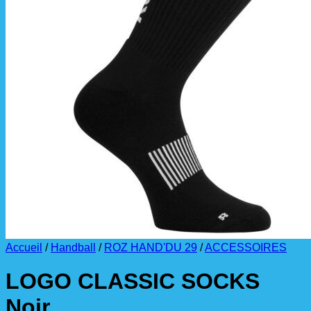
La livraison est effectuée
directement au club
.
La commande est à récupérer auprès du
référent des équipements du club
.
Accueil
/
Handball
/
ROZ HAND'DU 29
/
ACCESSOIRES
LOGO CLASSIC SOCKS
Noir