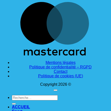
M
Mentions légales
Politique de confidentialité – RGPD
Contact
Politique de cookies (UE)
Copyright 2026 ©
Recherche
pour :
ACCUEIL