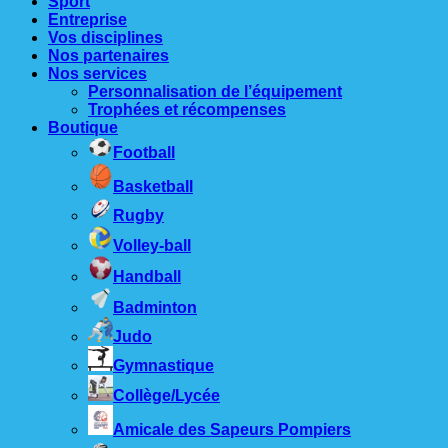
Sport
Entreprise
Vos disciplines
Nos partenaires
Nos services
Personnalisation de l’équipement
Trophées et récompenses
Boutique
Football
Basketball
Rugby
Volley-ball
Handball
Badminton
Judo
Gymnastique
Collège/Lycée
Amicale des Sapeurs Pompiers