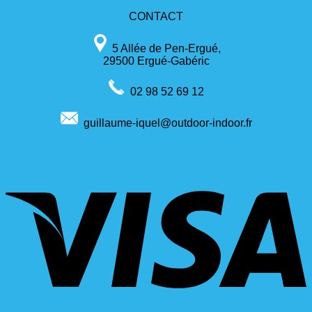
CONTACT
5 Allée de Pen-Ergué,
29500 Ergué-Gabéric
02 98 52 69 12
guillaume-iquel@outdoor-indoor.fr
V