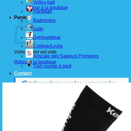
Volley-ball
Retour à la boutique
Handball
Panier
Badminton
Judo
Gymnastique
Collège/Lycée
Votre panier est vide.
Amicale des Sapeurs Pompiers
Retour à la boutique
Trail course à pied
Contact
📦 Informations sur les commandes
Les commandes sont passées
les 1er et 15 de
chaque mois
auprès de nos fournisseurs.
À partir de ces dates, le
délai de livraison est
d'environ 3 semaines
.