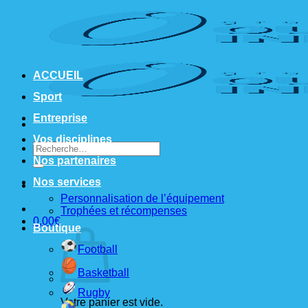
Passer
au
contenu
ACCUEIL
Sport
Entreprise
Vos disciplines
Recherche
pour :
Nos partenaires
Nos services
Personnalisation de l’équipement
Trophées et récompenses
0,00
€
Boutique
Football
Basketball
Rugby
Votre panier est vide.