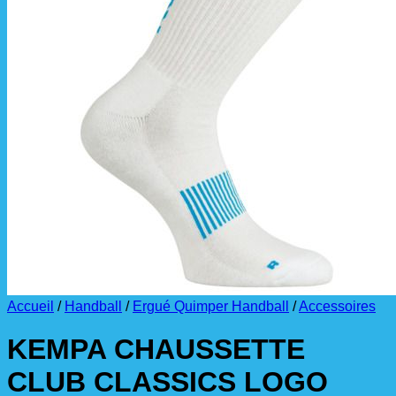
La livraison est effectuée
directement au club
.
La commande est à récupérer auprès du
référent des équipements du club
.
Accueil
/
Handball
/
Ergué Quimper Handball
/
Accessoires
KEMPA CHAUSSETTE
CLUB CLASSICS LOGO