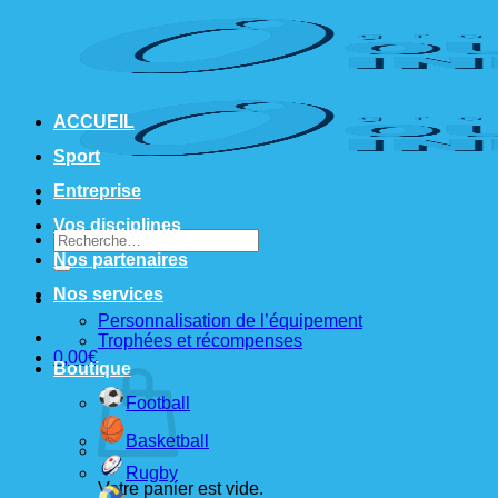
Passer
au
contenu
ACCUEIL
Sport
Entreprise
Vos disciplines
Recherche
pour :
Nos partenaires
Nos services
Personnalisation de l’équipement
Trophées et récompenses
0,00
€
Boutique
Football
Basketball
Rugby
Votre panier est vide.