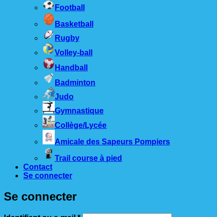
Football
Basketball
Rugby
Volley-ball
Handball
Badminton
Judo
Gymnastique
Collège/Lycée
Amicale des Sapeurs Pompiers
Trail course à pied
Contact
Se connecter
Se connecter
Obligatoire