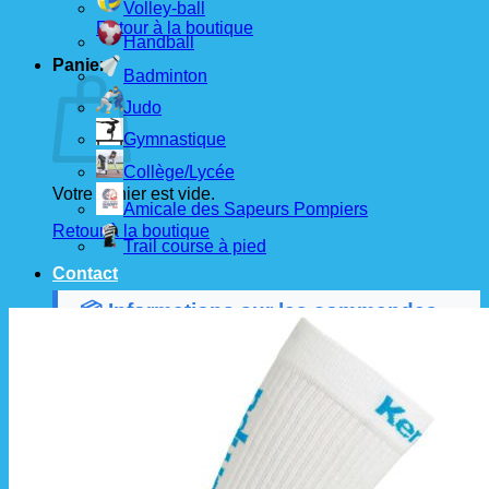
Volley-ball
Retour à la boutique
Handball
Panier
Badminton
Judo
Gymnastique
Collège/Lycée
Votre panier est vide.
Amicale des Sapeurs Pompiers
Retour à la boutique
Trail course à pied
Contact
📦 Informations sur les commandes
Les commandes sont passées
les 1er et 15 de
chaque mois
auprès de nos fournisseurs.
À partir de ces dates, le
délai de livraison est
d'environ 3 semaines
.