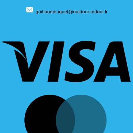
guillaume-iquel@outdoor-indoor.fr
V
M