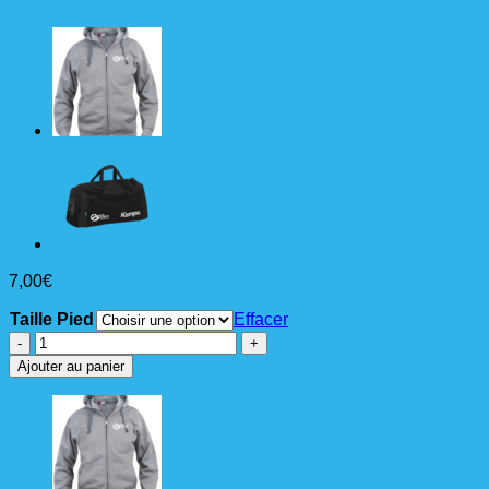
7,00
€
Taille Pied
Effacer
quantité
de
Ajouter au panier
KEMPA
CHAUSSETTE
CLUB
CLASSICS
LOGO