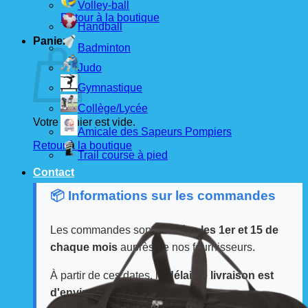
Volley-ball
Retour à la boutique
Handball
Panier
Badminton
Judo
Gymnastique
Collège/Lycée
Votre panier est vide.
Amicale des Sapeurs Pompiers
Retour à la boutique
Trail course à pied
Contact
📦 Informations sur les commandes
Les commandes sont passées
les 1er et 15 de
chaque mois
auprès de nos fournisseurs.
À partir de ces dates, le
délai de livraison est
d'environ 3 semaines
.