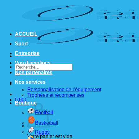
Passer
au
contenu
ACCUEIL
Sport
Entreprise
Vos disciplines
Recherche
pour :
Nos partenaires
Nos services
Personnalisation de l’équipement
Trophées et récompenses
0,00
€
Boutique
Football
Basketball
Rugby
Votre panier est vide.