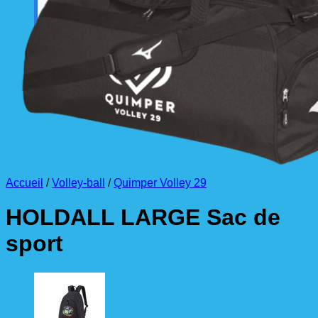
La livraison est effectuée
directement au club
.
La commande est à récupérer auprès du
référent des équipements du club
.
Accueil
/
Volley-ball
/
Quimper Volley 29
HOLDALL LARGE Sac de
sport