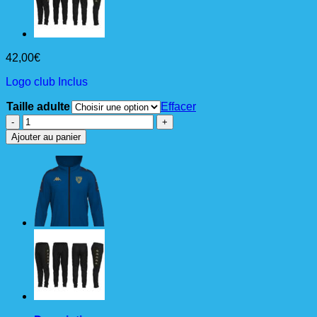
42,00
€
Logo club Inclus
Taille adulte
Effacer
quantité
de
Ajouter au panier
GREVOLO
Veste
Ad