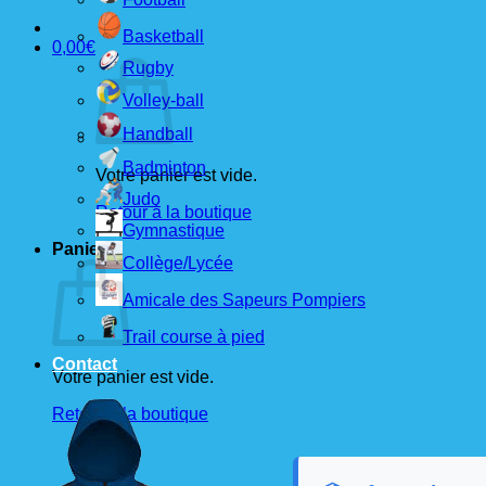
Basketball
0,00
€
Rugby
Volley-ball
Handball
Badminton
Votre panier est vide.
Judo
Retour à la boutique
Gymnastique
Panier
Collège/Lycée
Amicale des Sapeurs Pompiers
Trail course à pied
Contact
Votre panier est vide.
Retour à la boutique