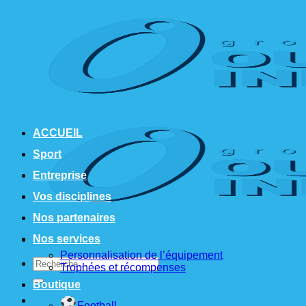
Passer
au
contenu
ACCUEIL
Sport
Entreprise
Vos disciplines
Nos partenaires
Nos services
Personnalisation de l’équipement
Recherche
Trophées et récompenses
pour :
Boutique
Football