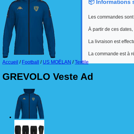
📦 Informations
Les commandes sont
À partir de ces dates,
La livraison est effec
La commande est à r
Accueil
/
Football
/
US MOËLAN
/
Textile
GREVOLO Veste Ad