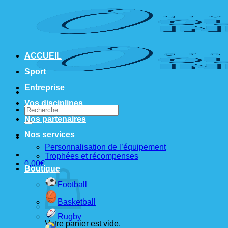
Passer
au
contenu
ACCUEIL
Sport
Entreprise
Vos disciplines
Recherche
pour :
Nos partenaires
Nos services
Personnalisation de l’équipement
Trophées et récompenses
0,00
€
Boutique
Football
Basketball
Rugby
Votre panier est vide.