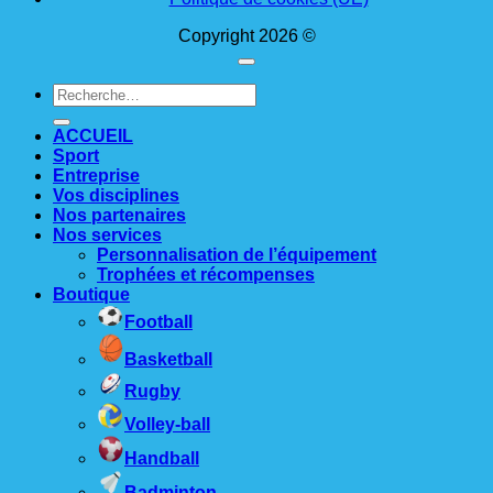
Copyright 2026 ©
Recherche
pour :
ACCUEIL
Sport
Entreprise
Vos disciplines
Nos partenaires
Nos services
Personnalisation de l’équipement
Trophées et récompenses
Boutique
Football
Basketball
Rugby
Volley-ball
Handball
Badminton