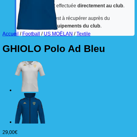
La livraison est effectuée
directement au club
.
La commande est à récupérer auprès du
référent des équipements du club
.
Accueil
/
Football
/
US MOËLAN
/
Textile
GHIOLO Polo Ad Bleu
29,00
€