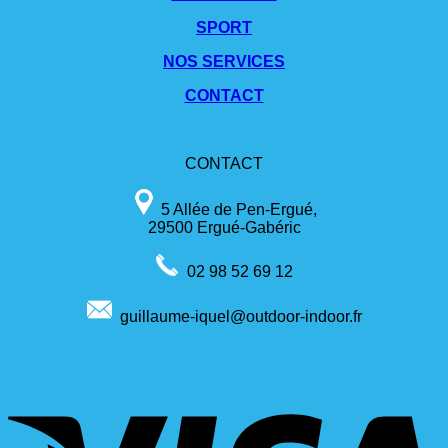
SPORT
NOS SERVICES
CONTACT
CONTACT
5 Allée de Pen-Ergué,
29500 Ergué-Gabéric
02 98 52 69 12
guillaume-iquel@outdoor-indoor.fr
V