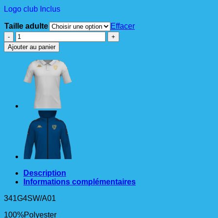
Logo club Inclus
Taille adulte
Effacer
quantité
de
Ajouter au panier
GHIOLO
Polo
Ad
Bleu
Description
Informations complémentaires
341G4SW/A01
100%Polyester