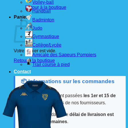
Volley-ball
Retour à la boutique
Handball
Panier
Badminton
Judo
Gymnastique
Collège/Lycée
Votre panier est vide.
Amicale des Sapeurs Pompiers
Retour à la boutique
Trail course à pied
Contact
📦 Informations sur les commandes
Les commandes sont passées
les 1er et 15 de
chaque mois
auprès de nos fournisseurs.
À partir de ces dates, le
délai de livraison est
d'environ 3 semaines
.