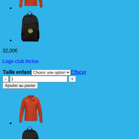
32,00
€
Logo club Inclus
Taille enfant
Effacer
quantité
de
Ajouter au panier
GASSOLO
Sweat
1/4
Zip
Jr