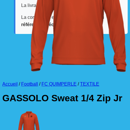
La livraison est effectuée
directement au club
.
La commande est à récupérer auprès du
référent des équipements du club
.
Accueil
/
Football
/
FC QUIMPERLE
/
TEXTILE
GASSOLO Sweat 1/4 Zip Jr