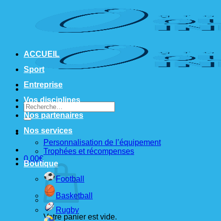
Passer
au
contenu
ACCUEIL
Sport
Entreprise
Vos disciplines
Recherche
pour :
Nos partenaires
Nos services
Personnalisation de l’équipement
Trophées et récompenses
0,00
€
Boutique
Football
Basketball
Rugby
Votre panier est vide.