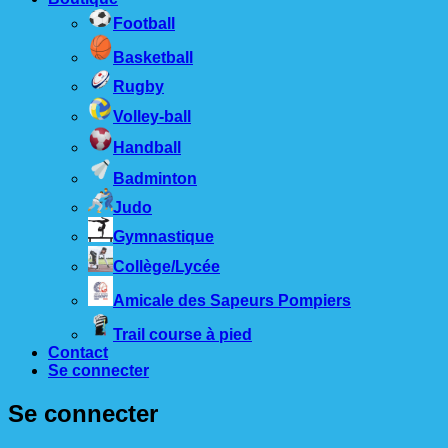
Football
Basketball
Rugby
Volley-ball
Handball
Badminton
Judo
Gymnastique
Collège/Lycée
Amicale des Sapeurs Pompiers
Trail course à pied
Contact
Se connecter
Se connecter