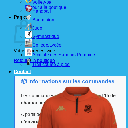
Volley-ball
Retour à la boutique
Handball
Panier
Badminton
Judo
Gymnastique
Collège/Lycée
Votre panier est vide.
Amicale des Sapeurs Pompiers
Retour à la boutique
Trail course à pied
Contact
📦 Informations sur les commandes
Les commandes sont passées
les 1er et 15 de
chaque mois
auprès de nos fournisseurs.
À partir de ces dates, le
délai de livraison est
d'environ 3 semaines
.