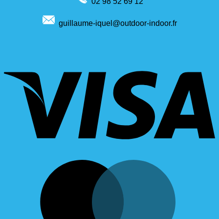
02 98 52 69 12
guillaume-iquel@outdoor-indoor.fr
V
M