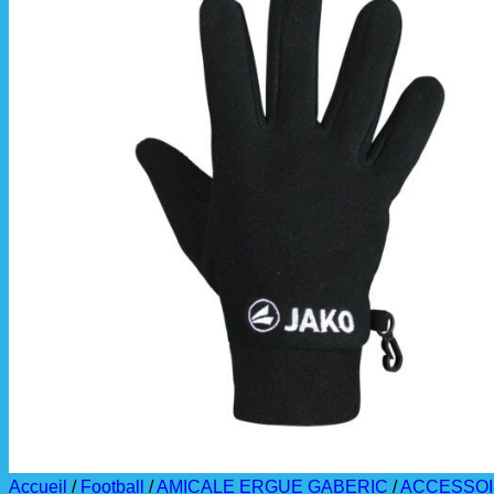
📦 Informations
Les commandes sont
À partir de ces dates,
La livraison est effec
La commande est à r
Accueil
/
Football
/
AMICALE ERGUE GABERIC
/
ACCESSO