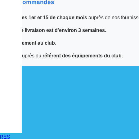
 sur les commandes
 passées
les 1er et 15 de chaque mois
auprès de nos fourniss
 le
délai de livraison est d'environ 3 semaines
.
tuée
directement au club
.
écupérer auprès du
référent des équipements du club
.
IRES