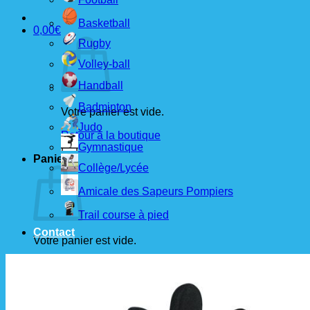
Basketball
0,00
€
Rugby
Volley-ball
Handball
Badminton
Votre panier est vide.
Judo
Retour à la boutique
Gymnastique
Panier
Collège/Lycée
Amicale des Sapeurs Pompiers
Trail course à pied
Contact
Votre panier est vide.
Retour à la boutique