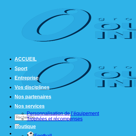
Passer
au
contenu
ACCUEIL
Sport
Entreprise
Vos disciplines
Nos partenaires
Nos services
Personnalisation de l’équipement
Recherche
Trophées et récompenses
pour :
Boutique
Football