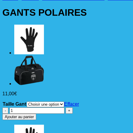
GANTS POLAIRES
11,00
€
Taille Gant
Effacer
quantité
de
Ajouter au panier
GANTS
POLAIRES