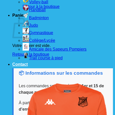
Volley-ball
Retour à la boutique
Handball
Panier
Badminton
Judo
Gymnastique
Collège/Lycée
Votre panier est vide.
Amicale des Sapeurs Pompiers
Retour à la boutique
Trail course à pied
Contact
📦 Informations sur les commandes
Les commandes sont passées
les 1er et 15 de
chaque mois
auprès de nos fournisseurs.
À partir de ces dates, le
délai de livraison est
d'environ 3 semaines
.