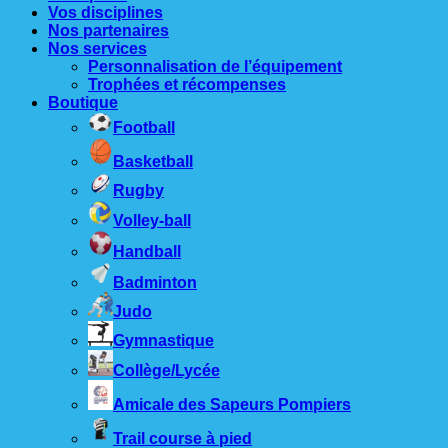
Vos disciplines
Nos partenaires
Nos services
Personnalisation de l’équipement
Trophées et récompenses
Boutique
Football
Basketball
Rugby
Volley-ball
Handball
Badminton
Judo
Gymnastique
Collège/Lycée
Amicale des Sapeurs Pompiers
Trail course à pied