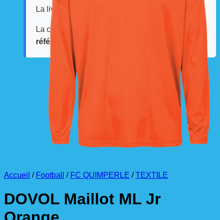
La livraison est effectuée
directement au club
.
La commande est à récupérer auprès du
référent des équipements du club
.
Accueil
/
Football
/
FC QUIMPERLE
/
TEXTILE
DOVOL Maillot ML Jr
Orange