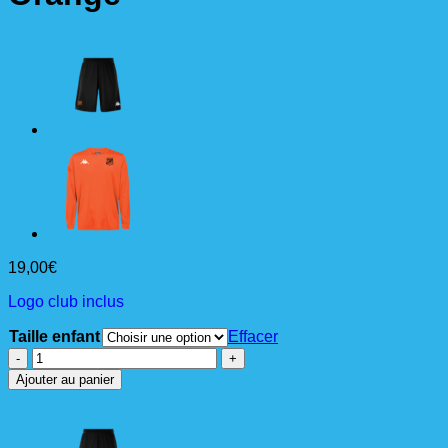
19,00
€
Logo club inclus
Taille enfant
Effacer
quantité
de
Ajouter au panier
DOVOL
Maillot
ML
Jr