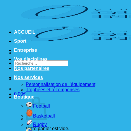
Passer
au
contenu
ACCUEIL
Sport
Entreprise
Vos disciplines
Recherche
pour :
Nos partenaires
Nos services
Personnalisation de l’équipement
Trophées et récompenses
0,00
€
Boutique
Football
Basketball
Rugby
Votre panier est vide.