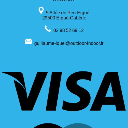
5 Allée de Pen-Ergué,
29500 Ergué-Gabéric
02 98 52 69 12
guillaume-iquel@outdoor-indoor.fr
V
M