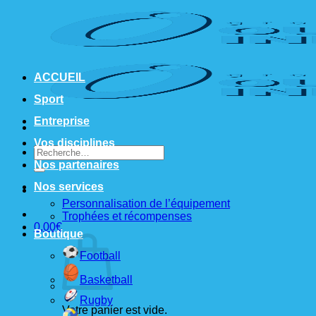
Passer
au
contenu
ACCUEIL
Sport
Entreprise
Vos disciplines
Recherche
pour :
Nos partenaires
Nos services
Personnalisation de l’équipement
Trophées et récompenses
0,00
€
Boutique
Football
Basketball
Rugby
Votre panier est vide.