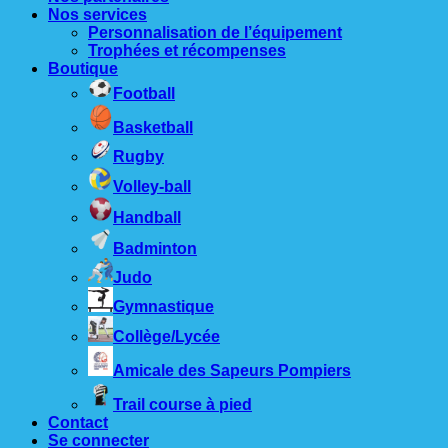
Nos services
Personnalisation de l’équipement
Trophées et récompenses
Boutique
Football
Basketball
Rugby
Volley-ball
Handball
Badminton
Judo
Gymnastique
Collège/Lycée
Amicale des Sapeurs Pompiers
Trail course à pied
Contact
Se connecter