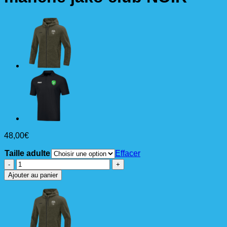
48,00
€
Taille adulte
Effacer
quantité
de
Ajouter au panier
DOUDOUNE
HYBRIDE
sans
manche
jako
club