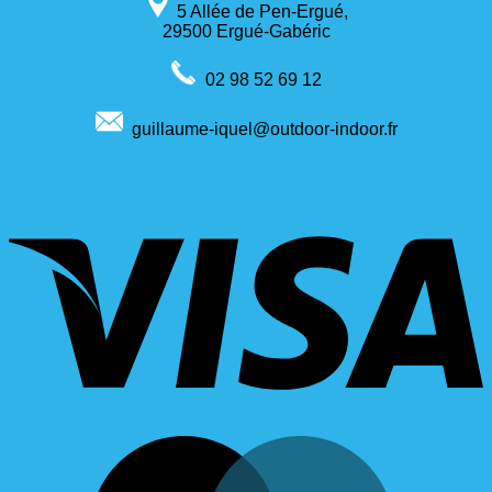
5 Allée de Pen-Ergué,
29500 Ergué-Gabéric
02 98 52 69 12
guillaume-iquel@outdoor-indoor.fr
V
M