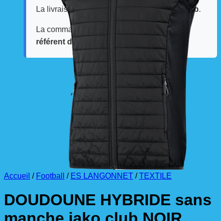
La livraison est effectuée
directement au club
.
La commande est à récupérer auprès du
référent des équipements du club
.
Accueil
/
Football
/
ES LANGONNET
/
TEXTILE
DOUDOUNE HYBRIDE sans
manche jako club NOIR