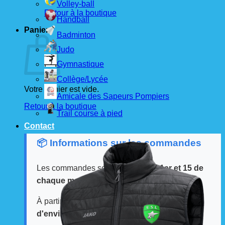
Volley-ball
Retour à la boutique
Handball
Panier
Badminton
Judo
Gymnastique
Collège/Lycée
Votre panier est vide.
Amicale des Sapeurs Pompiers
Retour à la boutique
Trail course à pied
Contact
📦 Informations sur les commandes
Les commandes sont passées
les 1er et 15 de
chaque mois
auprès de nos fournisseurs.
À partir de ces dates, le
délai de livraison est
d'environ 3 semaines
.