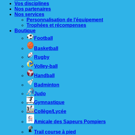
Vos disciplines
Nos partenaires
Nos services
Personnalisation de l’équipement
Trophées et récompenses
Boutique
Football
Basketball
Rugby
Volley-ball
Handball
Badminton
Judo
Gymnastique
Collège/Lycée
Amicale des Sapeurs Pompiers
Trail course à pied