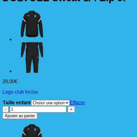
29,00
€
Logo club Inclus
Taille enfant
Effacer
quantité
de
Ajouter au panier
DOLVOLE
Sweat
1/4
Zip