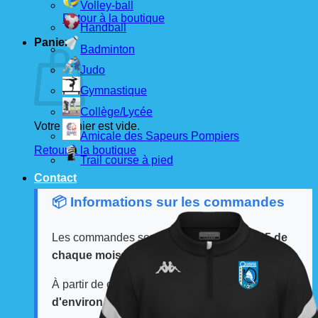
Volley-ball
Retour à la boutique
Handball
Panier
Badminton
Judo
Gymnastique
Collège/Lycée
Votre panier est vide.
Amicale des Sapeurs Pompiers
Retour à la boutique
Trail course à pied
Contact
📦 Informations sur les commandes
Les commandes sont passées
les 1er et 15 de
chaque mois
auprès de nos fournisseurs.
À partir de ces dates, le
délai de livraison est
d'environ 3 semaines
.