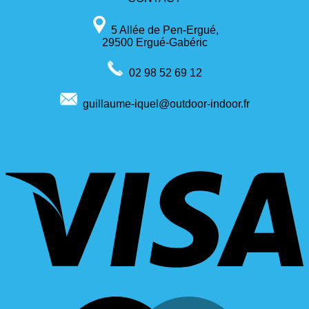
5 Allée de Pen-Ergué,
29500 Ergué-Gabéric
02 98 52 69 12
guillaume-iquel@outdoor-indoor.fr
V
M