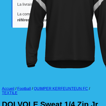
La livraison est effectuée
directement au club
.
La commande est à récupérer auprès du
référent des équipements du club
.
Accueil
/
Football
/
QUIMPER KERFEUNTEUN FC
/
TEXTILE
DOLVOLE Sweat 1/4 Zip Jr