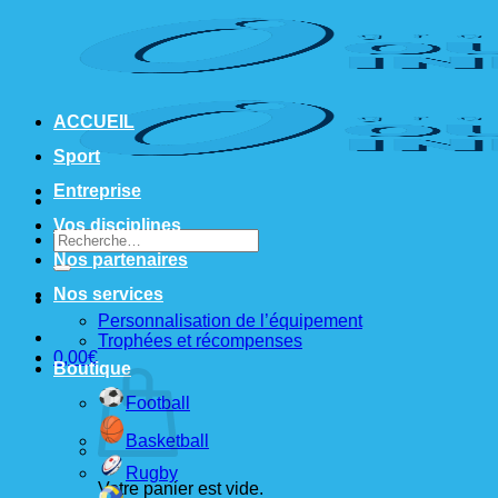
Passer
au
contenu
ACCUEIL
Sport
Entreprise
Vos disciplines
Recherche
pour :
Nos partenaires
Nos services
Personnalisation de l’équipement
Trophées et récompenses
0,00
€
Boutique
Football
Basketball
Rugby
Votre panier est vide.