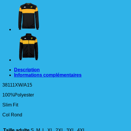
Sweat
Ad
Description
Informations complémentaires
38111XW/A15
100%Polyester
Slim Fit
Col Rond
Taille adulte
S, M, L, XL, 2XL, 3XL, 4XL