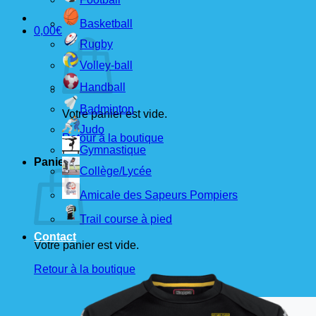
Basketball
0,00
€
Rugby
Volley-ball
Handball
Badminton
Votre panier est vide.
Judo
Retour à la boutique
Gymnastique
Panier
Collège/Lycée
Amicale des Sapeurs Pompiers
Trail course à pied
Contact
Votre panier est vide.
Retour à la boutique