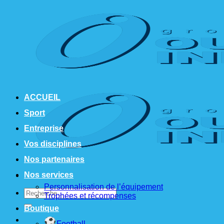
Passer
au
contenu
ACCUEIL
Sport
Entreprise
Vos disciplines
Nos partenaires
Nos services
Personnalisation de l’équipement
Recherche
Trophées et récompenses
pour :
Boutique
Football