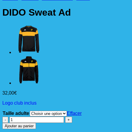
DIDO Sweat Ad
32,00
€
Logo club inclus
Taille adulte
Effacer
quantité
de
Ajouter au panier
DIDO