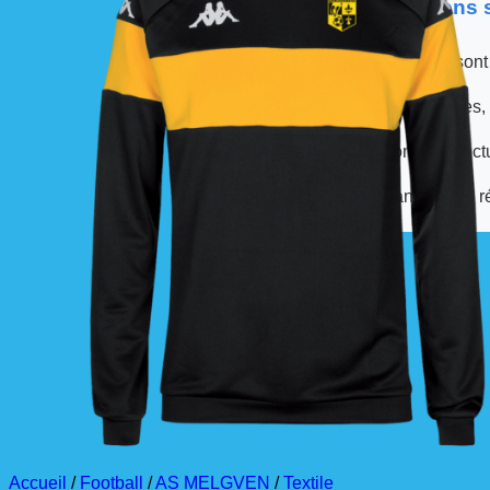
📦 Informations
Les commandes sont
À partir de ces dates,
La livraison est effec
La commande est à r
Accueil
/
Football
/
AS MELGVEN
/
Textile