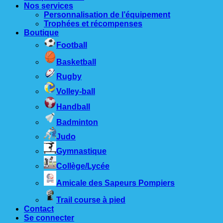
Nos services
Personnalisation de l’équipement
Trophées et récompenses
Boutique
Football
Basketball
Rugby
Volley-ball
Handball
Badminton
Judo
Gymnastique
Collège/Lycée
Amicale des Sapeurs Pompiers
Trail course à pied
Contact
Se connecter