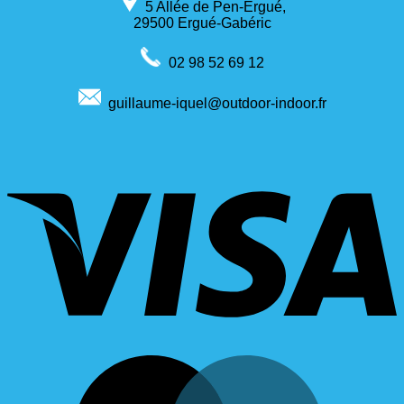
5 Allée de Pen-Ergué,
29500 Ergué-Gabéric
02 98 52 69 12
guillaume-iquel@outdoor-indoor.fr
V
M