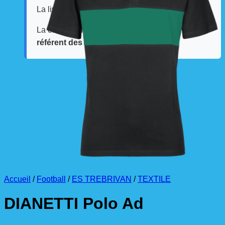
La livraison est effectuée
directement au club
.
La commande est à récupérer auprès du
référent des équipements du club
.
Accueil
/
Football
/
ES TREBRIVAN
/
TEXTILE
DIANETTI Polo Ad