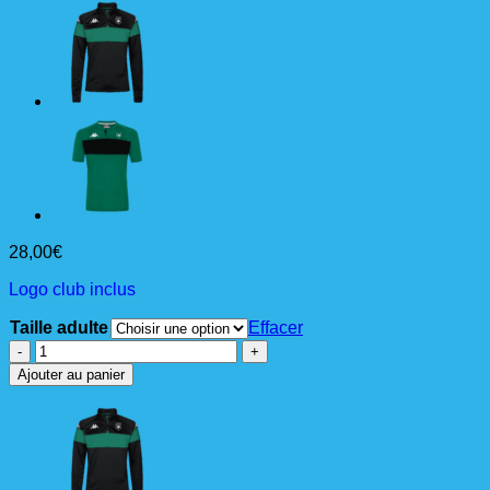
28,00
€
Logo club inclus
Taille adulte
Effacer
quantité
de
Ajouter au panier
DIANETTI
Polo
Ad