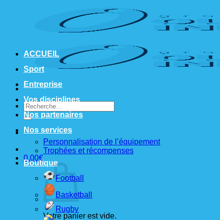
Passer
au
contenu
ACCUEIL
Sport
Entreprise
Vos disciplines
Recherche
pour :
Nos partenaires
Nos services
Personnalisation de l’équipement
Trophées et récompenses
0,00
€
Boutique
Football
Basketball
Rugby
Votre panier est vide.