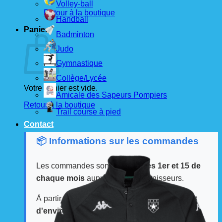
Volley-ball
Retour à la boutique
Handball
Panier
Badminton
Judo
Gymnastique
Collège/Lycée
Votre panier est vide.
Amicale des Sapeurs Pompiers
Retour à la boutique
Trail course à pied
Contact
📦 Informations sur les commandes
Les commandes sont passées
les 1er et 15 de
chaque mois
auprès de nos fournisseurs.
À partir de ces dates, le
délai de livraison est
d'environ 3 semaines
.