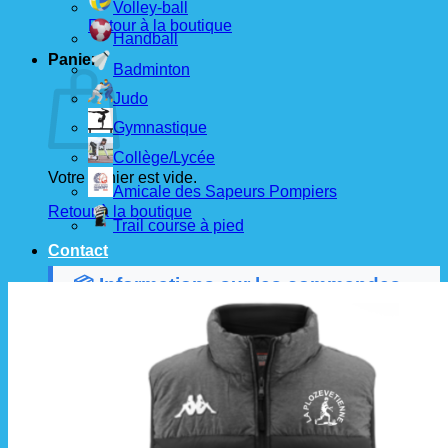
Volley-ball
Retour à la boutique
Handball
Panier
Badminton
Judo
Gymnastique
Collège/Lycée
Votre panier est vide.
Amicale des Sapeurs Pompiers
Retour à la boutique
Trail course à pied
Contact
📦 Informations sur les commandes
Les commandes sont passées
les 1er et 15 de
chaque mois
auprès de nos fournisseurs.
À partir de ces dates, le
délai de livraison est
d'environ 3 semaines
.