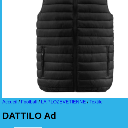
La livraison est effectuée
directement au club
.
La commande est à récupérer auprès du
référent des équipements du club
.
Accueil
/
Football
/
LA PLOZEVETIENNE
/
Textile
DATTILO Ad