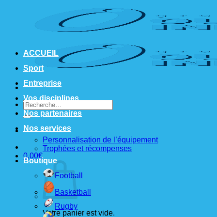
Passer
au
contenu
ACCUEIL
Sport
Entreprise
Vos disciplines
Recherche
pour :
Nos partenaires
Nos services
Personnalisation de l’équipement
Trophées et récompenses
0,00
€
Boutique
Football
Basketball
Rugby
Votre panier est vide.