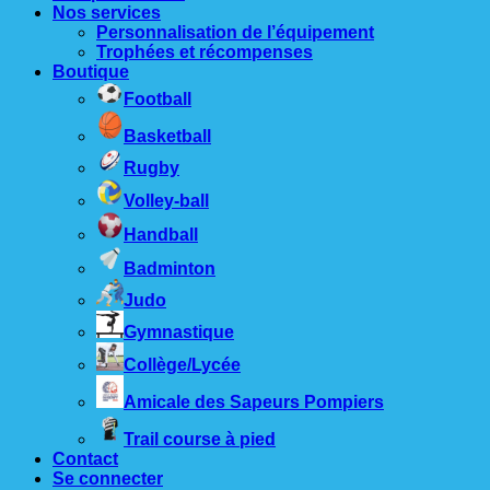
Nos services
Personnalisation de l’équipement
Trophées et récompenses
Boutique
Football
Basketball
Rugby
Volley-ball
Handball
Badminton
Judo
Gymnastique
Collège/Lycée
Amicale des Sapeurs Pompiers
Trail course à pied
Contact
Se connecter