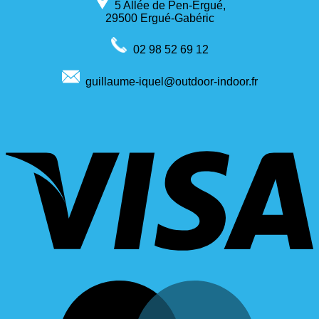
5 Allée de Pen-Ergué,
29500 Ergué-Gabéric
02 98 52 69 12
guillaume-iquel@outdoor-indoor.fr
V
M