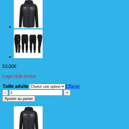
53,00
€
Logo club inclus
Taille adulte
Effacer
quantité
de
Ajouter au panier
DATTILO
Ad