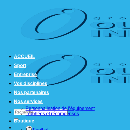
Passer
au
contenu
ACCUEIL
Sport
Entreprise
Vos disciplines
Nos partenaires
Nos services
Personnalisation de l’équipement
Recherche
Trophées et récompenses
pour :
Boutique
Football