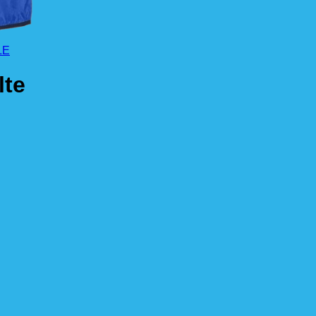
LE
te