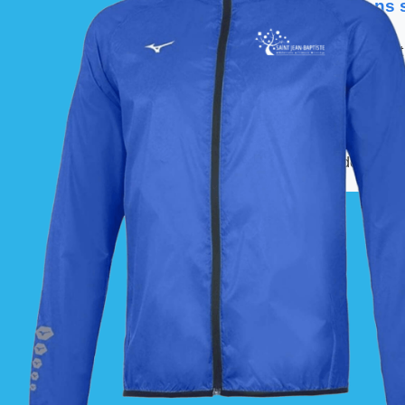
📦 Informations
Les commandes sont
À partir de ces dates,
La livraison est effec
La commande est à r