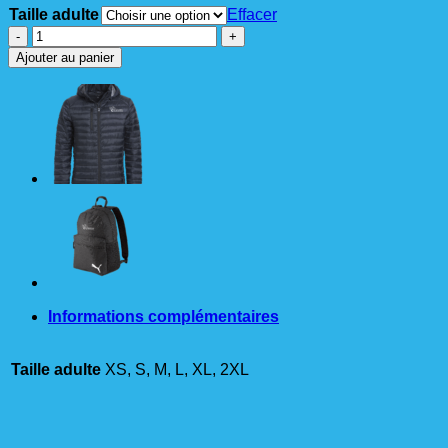
Taille adulte
Effacer
quantité
de
Ajouter au panier
COUPE-
VENT
RUNNING
Adulte
Informations complémentaires
Taille adulte
XS, S, M, L, XL, 2XL