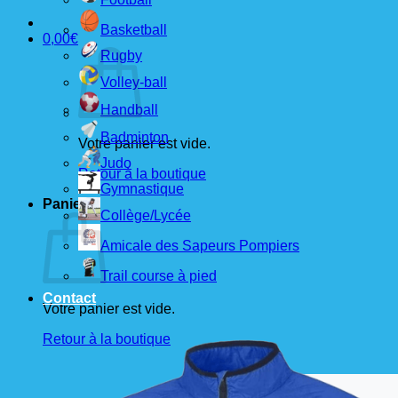
Basketball
0,00
€
Rugby
Volley-ball
Handball
Badminton
Votre panier est vide.
Judo
Retour à la boutique
Gymnastique
Panier
Collège/Lycée
Amicale des Sapeurs Pompiers
Trail course à pied
Contact
Votre panier est vide.
Retour à la boutique