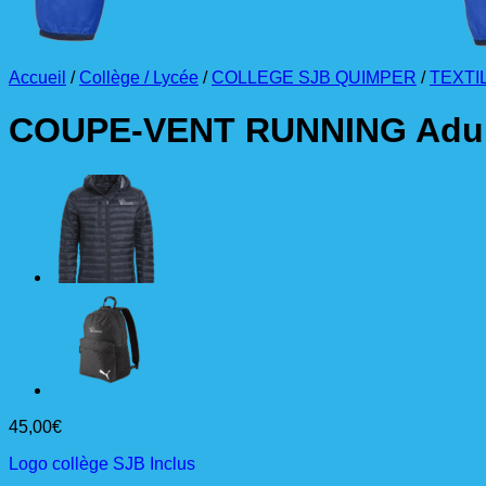
Accueil
/
Collège / Lycée
/
COLLEGE SJB QUIMPER
/
TEXTI
COUPE-VENT RUNNING Adul
45,00
€
Logo collège SJB Inclus