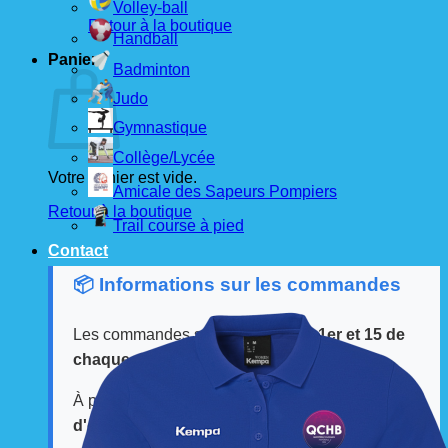
Volley-ball
Retour à la boutique
Handball
Panier
Badminton
Judo
Gymnastique
Collège/Lycée
Votre panier est vide.
Amicale des Sapeurs Pompiers
Retour à la boutique
Trail course à pied
Contact
📦 Informations sur les commandes
Les commandes sont passées
les 1er et 15 de
chaque mois
auprès de nos fournisseurs.
À partir de ces dates, le
délai de livraison est
d'environ 3 semaines
.