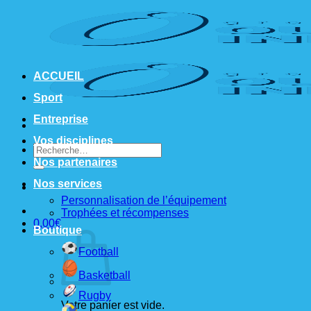
Passer
au
contenu
ACCUEIL
Sport
Entreprise
Vos disciplines
Recherche
pour :
Nos partenaires
Nos services
Personnalisation de l’équipement
Trophées et récompenses
0,00
€
Boutique
Football
Basketball
Rugby
Votre panier est vide.