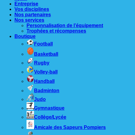
Entreprise
Vos disciplines
Nos partenaires
Nos services
Personnalisation de l’équipement
Trophées et récompenses
Boutique
Football
Basketball
Rugby
Volley-ball
Handball
Badminton
Judo
Gymnastique
Collège/Lycée
Amicale des Sapeurs Pompiers