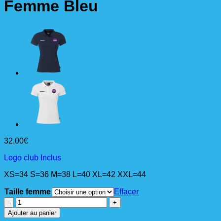
Femme Bleu
32,00
€
Logo club Inclus
XS=34 S=36 M=38 L=40 XL=42 XXL=44
Taille femme
Effacer
quantité
de
Ajouter au panier
CLASSIC