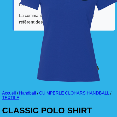
La livraison est effectuée
directement au club
.
La commande est à récupérer auprès du
référent des équipements du club
.
Accueil
/
Handball
/
QUIMPERLE CLOHARS HANDBALL
/
TEXTILE
CLASSIC POLO SHIRT