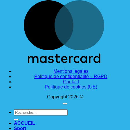
M
Mentions légales
Politique de confidentialité – RGPD
Contact
Politique de cookies (UE)
Copyright 2026 ©
Recherche
pour :
ACCUEIL
Sport