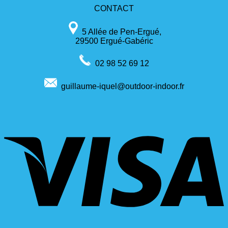
CONTACT
5 Allée de Pen-Ergué,
29500 Ergué-Gabéric
02 98 52 69 12
guillaume-iquel@outdoor-indoor.fr
V