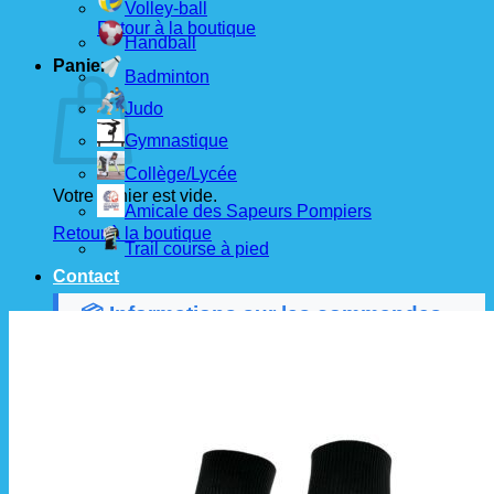
Volley-ball
Retour à la boutique
Handball
Panier
Badminton
Judo
Gymnastique
Collège/Lycée
Votre panier est vide.
Amicale des Sapeurs Pompiers
Retour à la boutique
Trail course à pied
Contact
📦 Informations sur les commandes
Les commandes sont passées
les 1er et 15 de
chaque mois
auprès de nos fournisseurs.
À partir de ces dates, le
délai de livraison est
d'environ 3 semaines
.