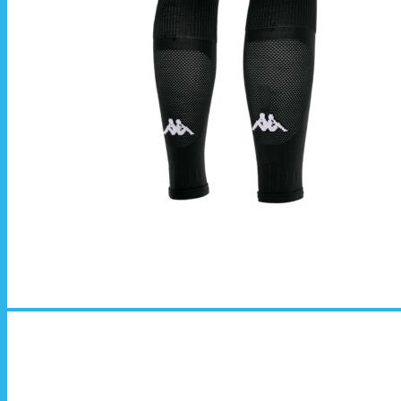
La livraison est effectuée
directement au club
.
La commande est à récupérer auprès du
référent des équipements du club
.