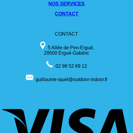
NOS SERVICES
CONTACT
CONTACT
5 Allée de Pen-Ergué,
29500 Ergué-Gabéric
02 98 52 69 12
guillaume-iquel@outdoor-indoor.fr
V