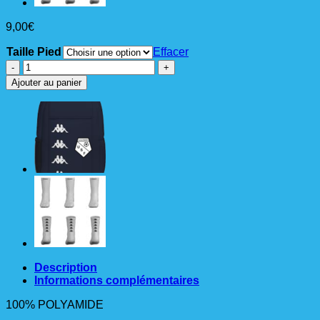
9,00
€
Taille Pied
Effacer
quantité
de
Ajouter au panier
CHAUSSETTE
SPOLF
sans
pied
noir
Description
Informations complémentaires
100% POLYAMIDE