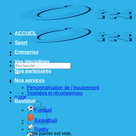
Passer
au
contenu
ACCUEIL
Sport
Entreprise
Vos disciplines
Recherche
pour :
Nos partenaires
Nos services
Personnalisation de l’équipement
Trophées et récompenses
0,00
€
Boutique
Football
Basketball
Rugby
Votre panier est vide.