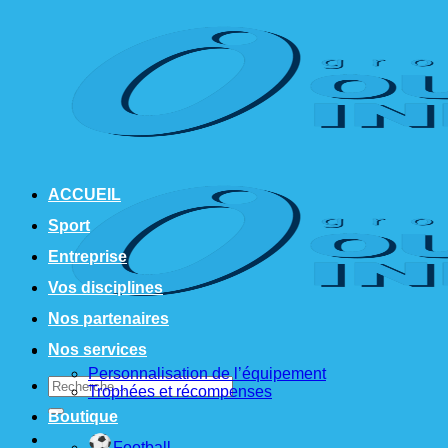
Passer
au
contenu
ACCUEIL
Sport
Entreprise
Vos disciplines
Nos partenaires
Nos services
Personnalisation de l’équipement
Recherche
Trophées et récompenses
pour :
Boutique
Football