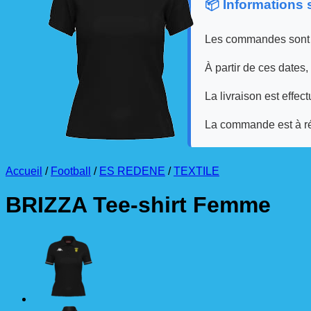
📦 Informations
Les commandes sont
À partir de ces dates,
La livraison est effec
La commande est à r
Accueil
/
Football
/
ES REDENE
/
TEXTILE
BRIZZA Tee-shirt Femme