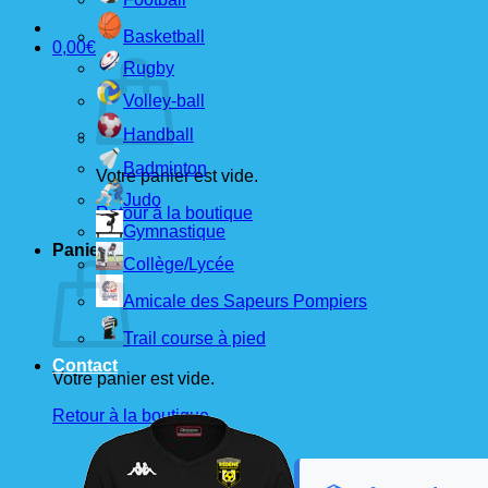
Basketball
0,00
€
Rugby
Volley-ball
Handball
Badminton
Votre panier est vide.
Judo
Retour à la boutique
Gymnastique
Panier
Collège/Lycée
Amicale des Sapeurs Pompiers
Trail course à pied
Contact
Votre panier est vide.
Retour à la boutique