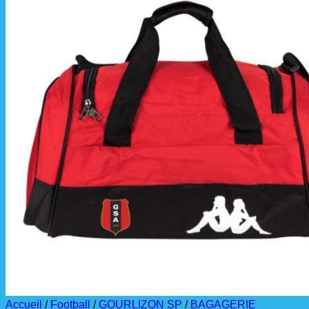
📦 Informations
Les commandes sont
À partir de ces dates,
La livraison est effec
La commande est à r
Accueil
/
Football
/
GOURLIZON SP
/
BAGAGERIE