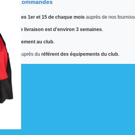
 sur les commandes
 passées
les 1er et 15 de chaque mois
auprès de nos fourniss
 le
délai de livraison est d'environ 3 semaines
.
tuée
directement au club
.
écupérer auprès du
référent des équipements du club
.