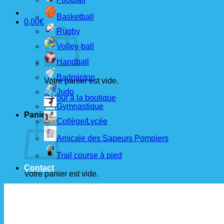
Basketball
0,00
€
Rugby
Volley-ball
Handball
Badminton
Votre panier est vide.
Judo
Retour à la boutique
Gymnastique
Panier
Collège/Lycée
Amicale des Sapeurs Pompiers
Trail course à pied
Contact
Votre panier est vide.
Retour à la boutique