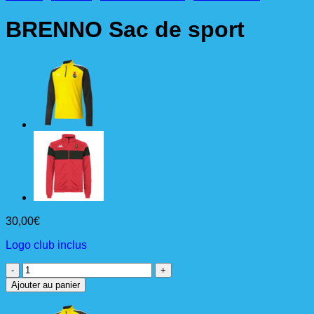
BRENNO Sac de sport
30,00
€
Logo club inclus
quantité
de
Ajouter au panier
BRENNO
Sac