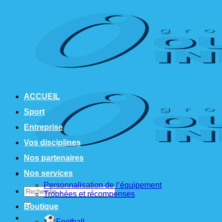
Passer
au
contenu
ACCUEIL
Sport
Entreprise
Vos disciplines
Nos partenaires
Nos services
Personnalisation de l’équipement
Recherche
Trophées et récompenses
pour :
Boutique
Football