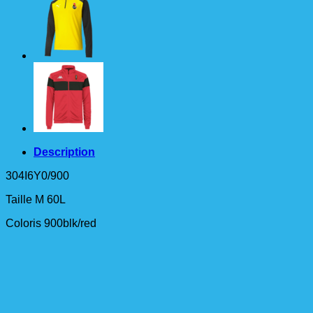
de
sport
Description
304I6Y0/900
Taille M 60L
Coloris 900blk/red