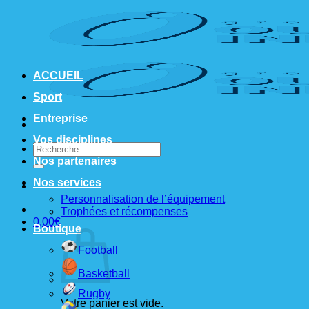
Passer
au
contenu
ACCUEIL
Sport
Entreprise
Vos disciplines
Recherche
pour :
Nos partenaires
Nos services
Personnalisation de l’équipement
Trophées et récompenses
0,00
€
Boutique
Football
Basketball
Rugby
Votre panier est vide.