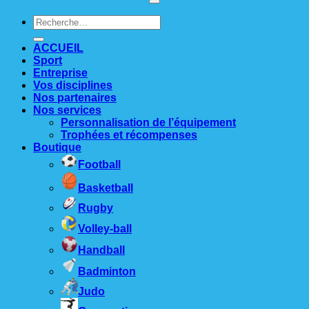
Recherche
pour :
ACCUEIL
Sport
Entreprise
Vos disciplines
Nos partenaires
Nos services
Personnalisation de l’équipement
Trophées et récompenses
Boutique
Football
Basketball
Rugby
Volley-ball
Handball
Badminton
Judo