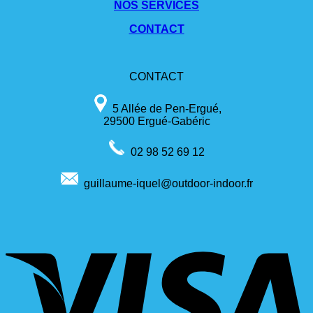
NOS SERVICES
CONTACT
CONTACT
5 Allée de Pen-Ergué,
29500 Ergué-Gabéric
02 98 52 69 12
guillaume-iquel@outdoor-indoor.fr
V