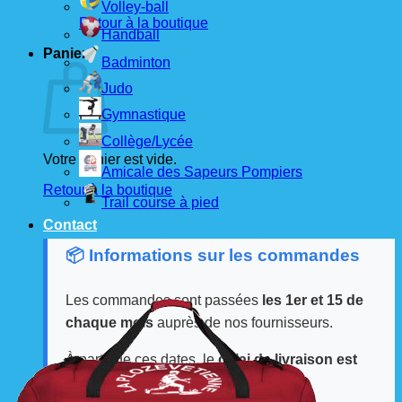
Volley-ball
Retour à la boutique
Handball
Panier
Badminton
Judo
Gymnastique
Collège/Lycée
Votre panier est vide.
Amicale des Sapeurs Pompiers
Retour à la boutique
Trail course à pied
Contact
📦 Informations sur les commandes
Les commandes sont passées
les 1er et 15 de
chaque mois
auprès de nos fournisseurs.
À partir de ces dates, le
délai de livraison est
d'environ 3 semaines
.