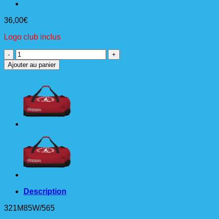
36,00
€
Logo club inclus
quantité
de
Ajouter au panier
GRENNO
Sac
de
sport
L
Description
321M85W/565