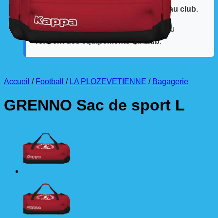
La livraison est effectuée
directement au club
.
La commande est à récupérer auprès du
référent des équipements du club
.
Accueil
/
Football
/
LA PLOZEVETIENNE
/
Bagagerie
GRENNO Sac de sport L