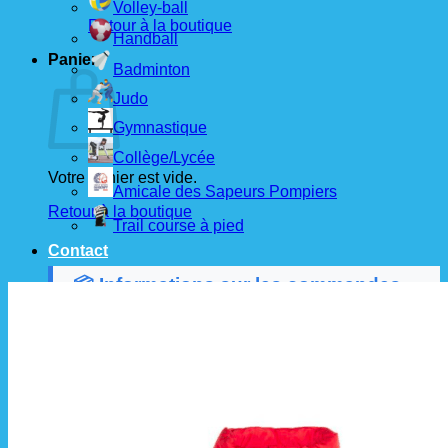
Volley-ball
Retour à la boutique
Handball
Panier
Badminton
Judo
Gymnastique
Collège/Lycée
Votre panier est vide.
Amicale des Sapeurs Pompiers
Retour à la boutique
Trail course à pied
Contact
📦 Informations sur les commandes
Les commandes sont passées
les 1er et 15 de
chaque mois
auprès de nos fournisseurs.
À partir de ces dates, le
délai de livraison est
d'environ 3 semaines
.