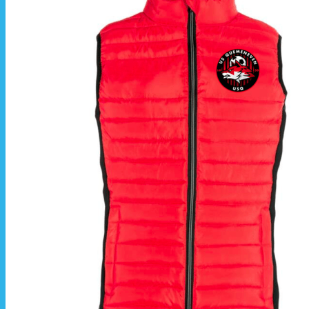
La livraison est effectuée
directement au club
.
La commande est à récupérer auprès du
référent des équipements du club
.