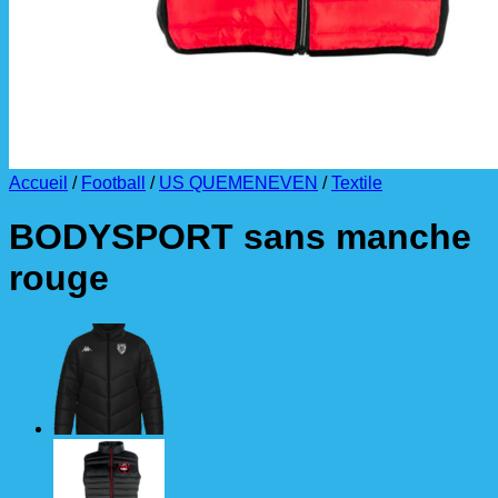
Accueil
/
Football
/
US QUEMENEVEN
/
Textile
BODYSPORT sans manche
rouge