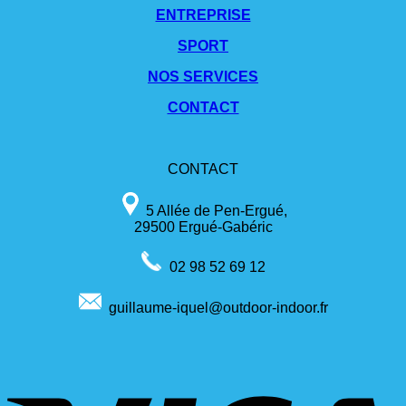
ENTREPRISE
SPORT
NOS SERVICES
CONTACT
CONTACT
5 Allée de Pen-Ergué,
29500 Ergué-Gabéric
02 98 52 69 12
guillaume-iquel@outdoor-indoor.fr
V