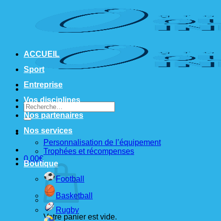
Passer
au
contenu
ACCUEIL
Sport
Entreprise
Vos disciplines
Recherche
pour :
Nos partenaires
Nos services
Personnalisation de l’équipement
Trophées et récompenses
0,00
€
Boutique
Football
Basketball
Rugby
Votre panier est vide.