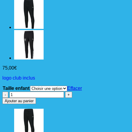
75,00
€
logo club inclus
Taille enfant
Effacer
quantité
de
Ajouter au panier
Bench
Jacket
Jr