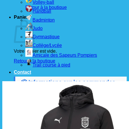
Volley-ball
Retour à la boutique
Handball
Panier
Badminton
Judo
Gymnastique
Collège/Lycée
Votre panier est vide.
Amicale des Sapeurs Pompiers
Retour à la boutique
Trail course à pied
Contact
📦 Informations sur les commandes
Les commandes sont passées
les 1er et 15 de
chaque mois
auprès de nos fournisseurs.
À partir de ces dates, le
délai de livraison est
d'environ 3 semaines
.