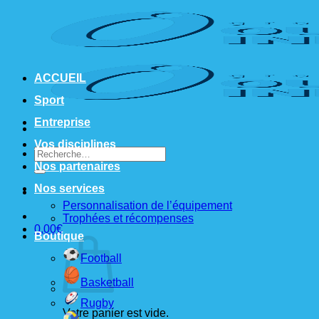
Passer
au
contenu
ACCUEIL
Sport
Entreprise
Vos disciplines
Recherche
pour :
Nos partenaires
Nos services
Personnalisation de l’équipement
Trophées et récompenses
0,00
€
Boutique
Football
Basketball
Rugby
Votre panier est vide.