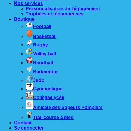
Nos services
Personnalisation de l’équipement
Trophées et récompenses
Boutique
Football
Basketball
Rugby
Volley-ball
Handball
Badminton
Judo
Gymnastique
Collège/Lycée
Amicale des Sapeurs Pompiers
Trail course à pied
Contact
Se connecter