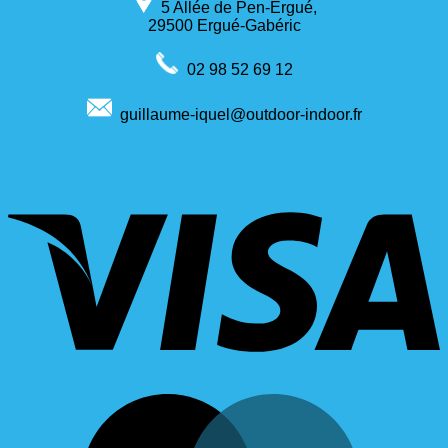
5 Allée de Pen-Ergué,
29500 Ergué-Gabéric
02 98 52 69 12
guillaume-iquel@outdoor-indoor.fr
V
M