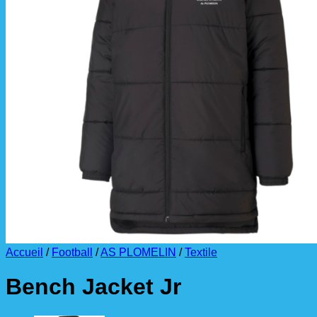
La livraison est effectuée
directement au club
.
La commande est à récupérer auprès du
référent des équipements du club
.
Accueil
/
Football
/
AS PLOMELIN
/
Textile
Bench Jacket Jr