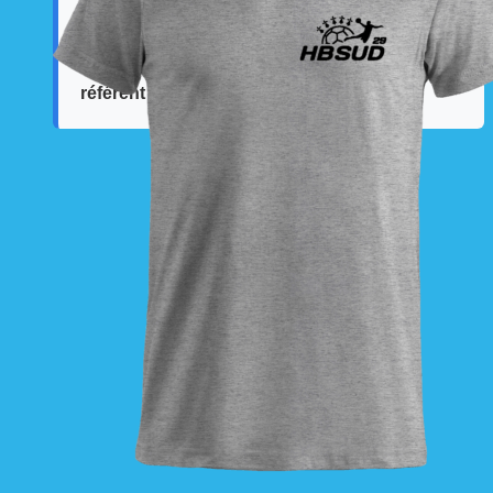
La livraison est effectuée
directement au club
.
La commande est à récupérer auprès du
référent des équipements du club
.