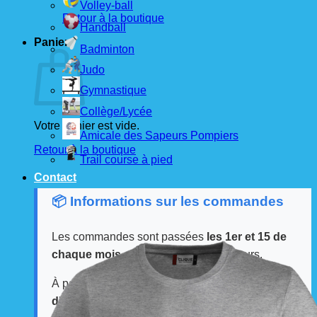
Volley-ball
Retour à la boutique
Handball
Panier
Badminton
Judo
Gymnastique
Collège/Lycée
Votre panier est vide.
Amicale des Sapeurs Pompiers
Retour à la boutique
Trail course à pied
Contact
📦 Informations sur les commandes
Les commandes sont passées
les 1er et 15 de
chaque mois
auprès de nos fournisseurs.
À partir de ces dates, le
délai de livraison est
d'environ 3 semaines
.