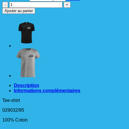
quantité
de
Ajouter au panier
Basic-
T
Jr
Gris
chiné
Description
Informations complémentaires
Tee-shirt
029032/95
100% Coton