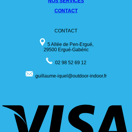
NOS SERVICES
CONTACT
CONTACT
5 Allée de Pen-Ergué,
29500 Ergué-Gabéric
02 98 52 69 12
guillaume-iquel@outdoor-indoor.fr
V