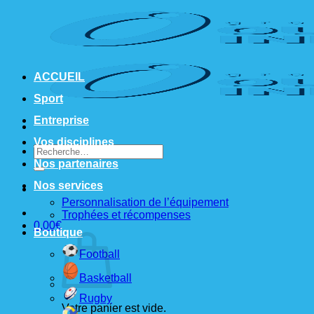
Passer
au
contenu
ACCUEIL
Sport
Entreprise
Vos disciplines
Recherche
pour :
Nos partenaires
Nos services
Personnalisation de l’équipement
Trophées et récompenses
0,00
€
Boutique
Football
Basketball
Rugby
Votre panier est vide.