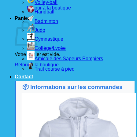
Volley-ball
Retour à la boutique
Handball
Panier
Badminton
Judo
Gymnastique
Collège/Lycée
Votre panier est vide.
Amicale des Sapeurs Pompiers
Retour à la boutique
Trail course à pied
Contact
📦 Informations sur les commandes
Les commandes sont passées
les 1er et 15 de
chaque mois
auprès de nos fournisseurs.
À partir de ces dates, le
délai de livraison est
d'environ 3 semaines
.