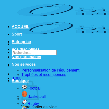
Passer
au
contenu
ACCUEIL
Sport
Entreprise
Vos disciplines
Recherche
pour :
Nos partenaires
Nos services
Personnalisation de l’équipement
Trophées et récompenses
0,00
€
Boutique
Football
Basketball
Rugby
Votre panier est vide.