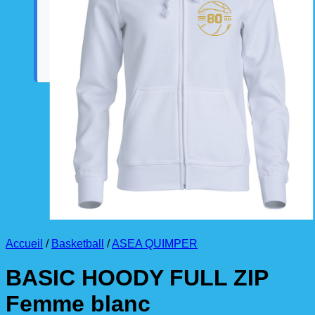
La livraison est effectuée
directement au club
.
La commande est à récupérer auprès du
référent des équipements du club
.
Accueil
/
Basketball
/
ASEA QUIMPER
BASIC HOODY FULL ZIP
Femme blanc