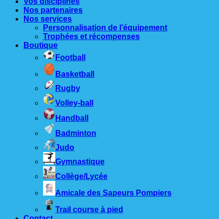
Vos disciplines
Nos partenaires
Nos services
Personnalisation de l’équipement
Trophées et récompenses
Boutique
Football
Basketball
Rugby
Volley-ball
Handball
Badminton
Judo
Gymnastique
Collège/Lycée
Amicale des Sapeurs Pompiers
Trail course à pied
Contact