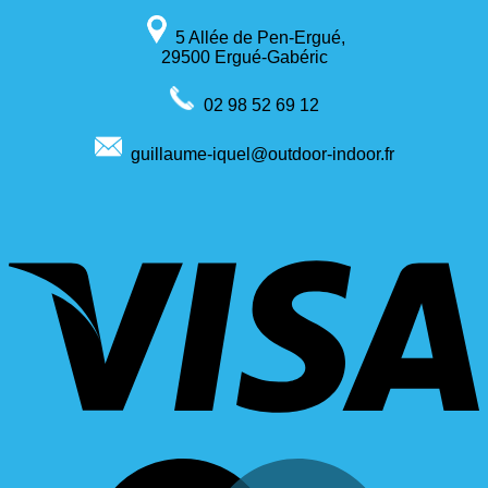
5 Allée de Pen-Ergué,
29500 Ergué-Gabéric
02 98 52 69 12
guillaume-iquel@outdoor-indoor.fr
V
M