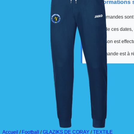
📦 Informations
Les commandes sont
À partir de ces dates,
La livraison est effec
La commande est à r
Accueil
/
Football
/
GLAZIKS DE CORAY
/
TEXTILE