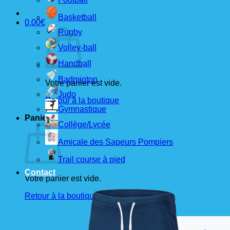
Basketball
0,00
€
Rugby
Volley-ball
Handball
Badminton
Votre panier est vide.
Judo
Retour à la boutique
Gymnastique
Panier
Collège/Lycée
Amicale des Sapeurs Pompiers
Trail course à pied
Contact
Votre panier est vide.
Retour à la boutique