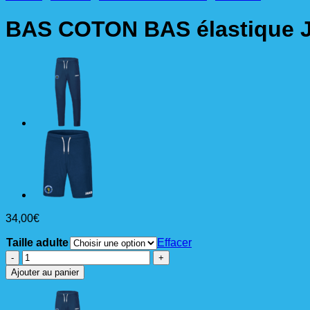
BAS COTON BAS élastique 
34,00
€
Taille adulte
Effacer
quantité
de
Ajouter au panier
BAS
COTON
BAS