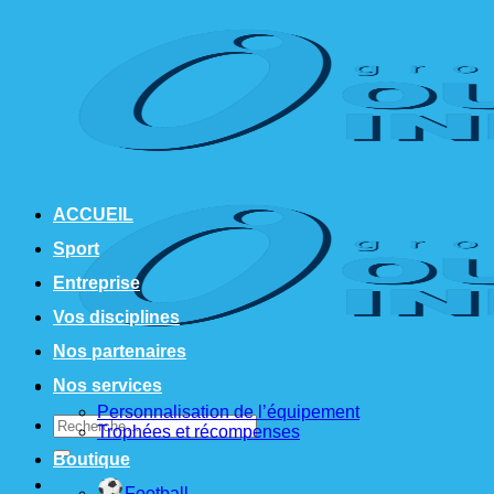
Passer
au
contenu
ACCUEIL
Sport
Entreprise
Vos disciplines
Nos partenaires
Nos services
Personnalisation de l’équipement
Recherche
Trophées et récompenses
pour :
Boutique
Football