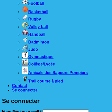
Football
Basketball
Rugby
Volley-ball
Handball
Badminton
Judo
Gymnastique
Collège/Lycée
Amicale des Sapeurs Pompiers
Trail course à pied
Contact
Se connecter
Se connecter
Obligatoire
Identifiant ou e-mail
*