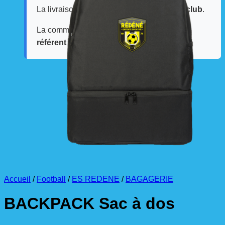
La livraison est effectuée
directement au club
.
La commande est à récupérer auprès du
référent des équipements du club
.
Accueil
/
Football
/
ES REDENE
/
BAGAGERIE
BACKPACK Sac à dos