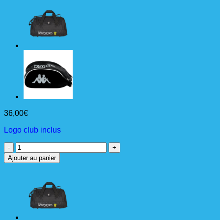
36,00
€
Logo club inclus
quantité
de
Ajouter au panier
BACKPACK
Sac
à
dos