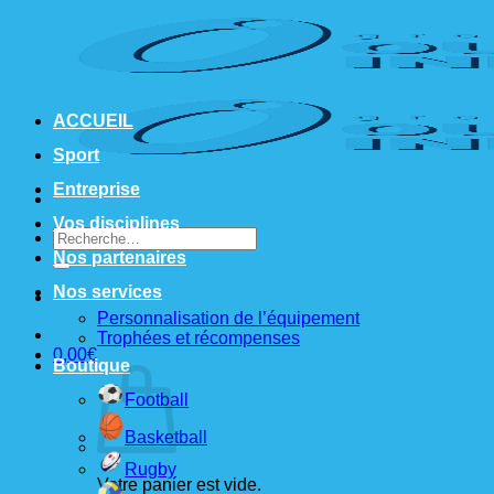
Passer
au
contenu
ACCUEIL
Sport
Entreprise
Vos disciplines
Recherche
pour :
Nos partenaires
Nos services
Personnalisation de l’équipement
Trophées et récompenses
0,00
€
Boutique
Football
Basketball
Rugby
Votre panier est vide.