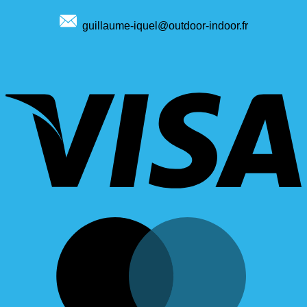
guillaume-iquel@outdoor-indoor.fr
V
M