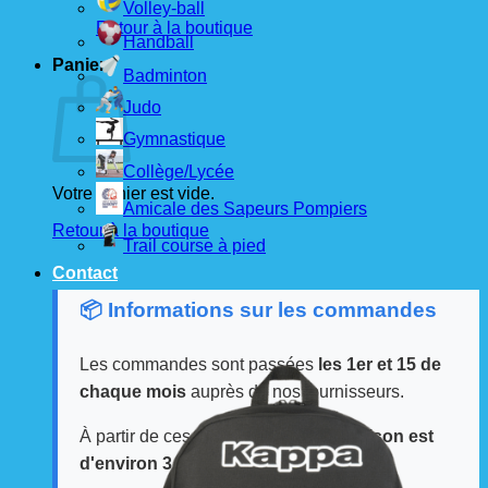
Volley-ball
Retour à la boutique
Handball
Panier
Badminton
Judo
Gymnastique
Collège/Lycée
Votre panier est vide.
Amicale des Sapeurs Pompiers
Retour à la boutique
Trail course à pied
Contact
📦 Informations sur les commandes
Les commandes sont passées
les 1er et 15 de
chaque mois
auprès de nos fournisseurs.
À partir de ces dates, le
délai de livraison est
d'environ 3 semaines
.