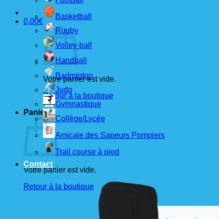
Basketball
0,00
€
Rugby
Volley-ball
Handball
Badminton
Votre panier est vide.
Judo
Retour à la boutique
Gymnastique
Panier
Collège/Lycée
Amicale des Sapeurs Pompiers
Trail course à pied
Contact
Votre panier est vide.
Retour à la boutique