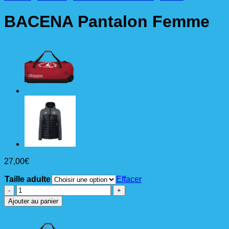
BACENA Pantalon Femme
27,00
€
Taille adulte
Effacer
quantité
de
Ajouter au panier
BACENA
Pantalon
Femme