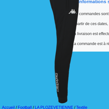
📦 Informations
Les commandes sont
À partir de ces dates,
La livraison est effec
La commande est à r
Accueil
/
Football
/
LA PLOZEVETIENNE
/
Textile