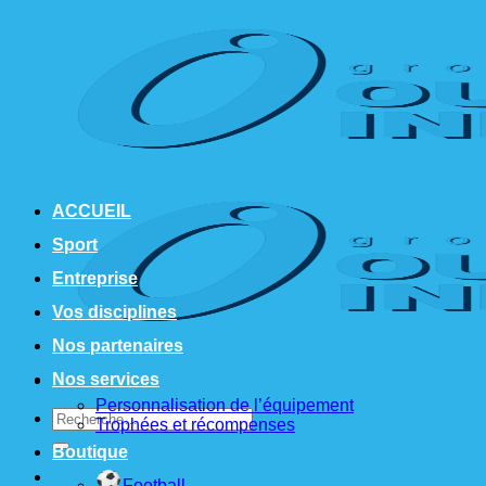
Passer
au
contenu
ACCUEIL
Sport
Entreprise
Vos disciplines
Nos partenaires
Nos services
Personnalisation de l’équipement
Recherche
Trophées et récompenses
pour :
Boutique
Football