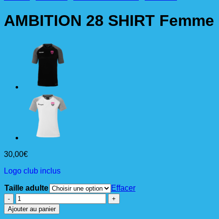
AMBITION 28 SHIRT Femme 
30,00
€
Logo club inclus
Taille adulte
Effacer
quantité
de
Ajouter au panier
AMBITION