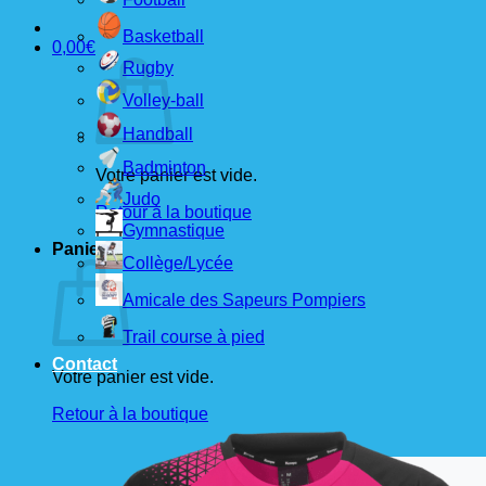
Basketball
0,00
€
Rugby
Volley-ball
Handball
Badminton
Votre panier est vide.
Judo
Retour à la boutique
Gymnastique
Panier
Collège/Lycée
Amicale des Sapeurs Pompiers
Trail course à pied
Contact
Votre panier est vide.
Retour à la boutique