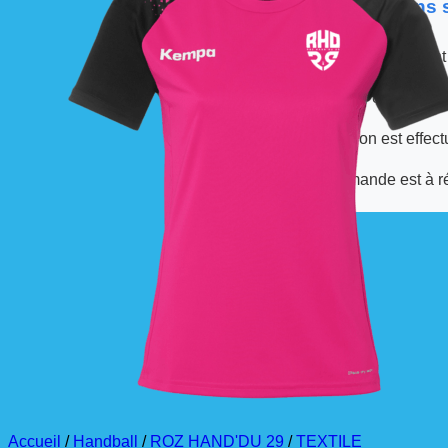
📦 Informations
Les commandes sont
À partir de ces dates,
La livraison est effec
La commande est à r
Accueil
/
Handball
/
ROZ HAND'DU 29
/
TEXTILE