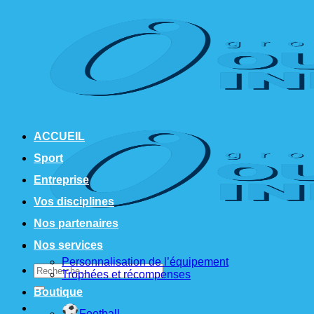
Passer
au
contenu
ACCUEIL
Sport
Entreprise
Vos disciplines
Nos partenaires
Nos services
Personnalisation de l’équipement
Recherche
Trophées et récompenses
pour :
Boutique
Football