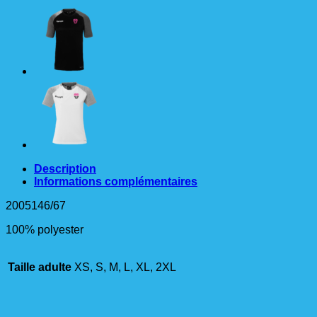
28
SHIRT
Femme
rose
Description
Informations complémentaires
2005146/67
100% polyester
Taille adulte
XS, S, M, L, XL, 2XL