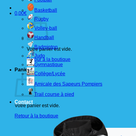
Basketball
0,00
€
Rugby
Volley-ball
Handball
Badminton
Votre panier est vide.
Judo
Retour à la boutique
Gymnastique
Panier
Collège/Lycée
Amicale des Sapeurs Pompiers
Trail course à pied
Contact
Votre panier est vide.
Retour à la boutique