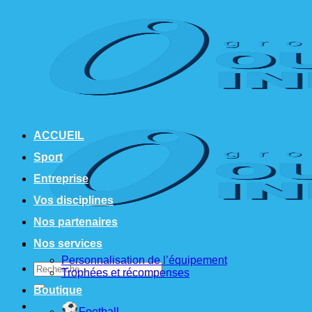
Passer
au
contenu
ACCUEIL
Sport
Entreprise
Vos disciplines
Nos partenaires
Nos services
Personnalisation de l’équipement
Recherche
Trophées et récompenses
pour :
Boutique
Football