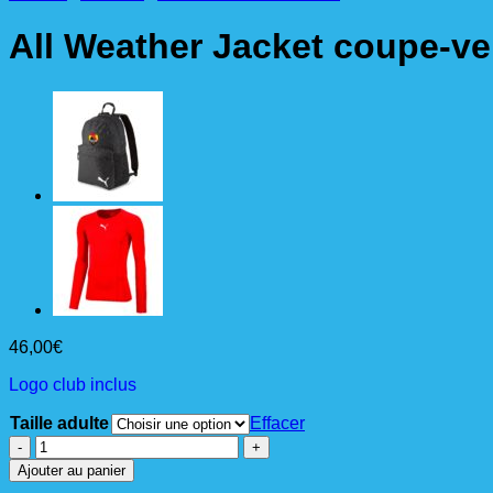
All Weather Jacket coupe-ve
46,00
€
Logo club inclus
Taille adulte
Effacer
quantité
de
Ajouter au panier
All