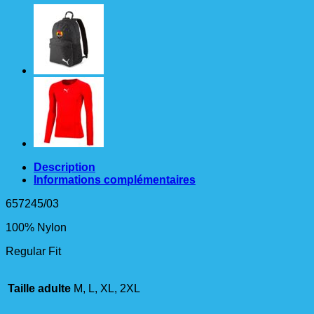
Weather
Jacket
coupe-
vent
Ad
Description
Informations complémentaires
657245/03
100% Nylon
Regular Fit
Taille adulte
M, L, XL, 2XL