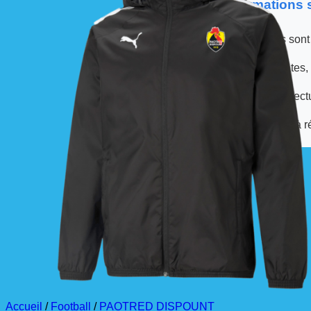
📦 Informations
Les commandes sont
À partir de ces dates,
La livraison est effec
La commande est à r
Accueil
/
Football
/
PAOTRED DISPOUNT