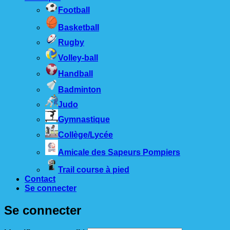
Football
Basketball
Rugby
Volley-ball
Handball
Badminton
Judo
Gymnastique
Collège/Lycée
Amicale des Sapeurs Pompiers
Trail course à pied
Contact
Se connecter
Se connecter