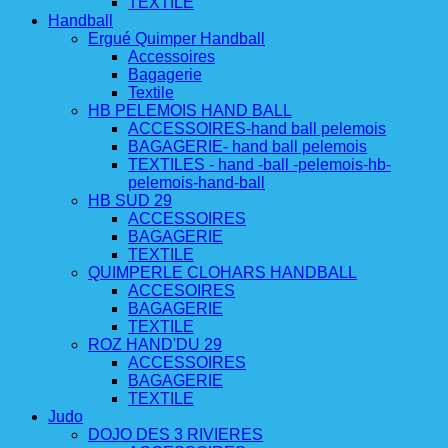
TEXTILE
Handball
Ergué Quimper Handball
Accessoires
Bagagerie
Textile
HB PELEMOIS HAND BALL
ACCESSOIRES-hand ball pelemois
BAGAGERIE- hand ball pelemois
TEXTILES - hand -ball -pelemois-hb-
pelemois-hand-ball
HB SUD 29
ACCESSOIRES
BAGAGERIE
TEXTILE
QUIMPERLE CLOHARS HANDBALL
ACCESOIRES
BAGAGERIE
TEXTILE
ROZ HAND'DU 29
ACCESSOIRES
BAGAGERIE
TEXTILE
Judo
DOJO DES 3 RIVIERES