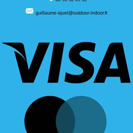
guillaume-iquel@outdoor-indoor.fr
V
M