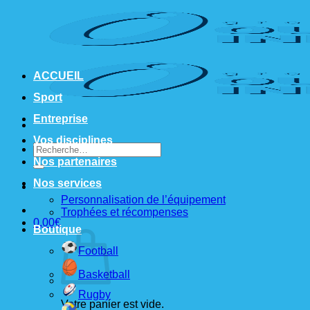
Passer
au
contenu
ACCUEIL
Sport
Entreprise
Vos disciplines
Recherche
pour :
Nos partenaires
Nos services
Personnalisation de l’équipement
Trophées et récompenses
0,00
€
Boutique
Football
Basketball
Rugby
Votre panier est vide.