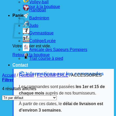
Volley-ball
Retour à la boutique
Handball
Panier
Badminton
Judo
Gymnastique
Collège/Lycée
Votre panier est vide.
Amicale des Sapeurs Pompiers
Retour à la boutique
Trail course à pied
Contact
📦 Informations sur les commandes
Accueil
/
Football
/
FC QUIMPERLE
/
ACCESSOIRES
Filtrer
Les commandes sont passées
les 1er et 15 de
4 résultats affichés
chaque mois
auprès de nos fournisseurs.
À partir de ces dates, le
délai de livraison est
d'environ 3 semaines
.